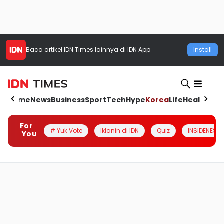
Baca artikel
IDN Times
lainnya di IDN App
Install
Home
News
Business
Sport
Tech
Hype
Korea
Life
Health
Aut
For
# Yuk Vote
Iklanin di IDN
Quiz
INSIDENESIA
You