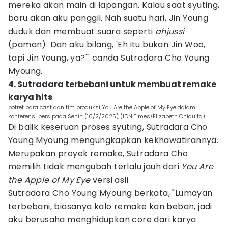
mereka akan main di lapangan. Kalau saat syuting,
baru akan aku panggil. Nah suatu hari, Jin Young
duduk dan membuat suara seperti
ahjussi
(paman). Dan aku bilang, 'Eh itu bukan Jin Woo,
tapi Jin Young, ya?'" canda Sutradara Cho Young
Myoung.
4. Sutradara terbebani untuk membuat remake
karya hits
potret para cast dan tim produksi You Are the Apple of My Eye dalam
konferensi pers pada Senin (10/2/2025) (IDN Times/Elizabeth Chiquita)
Di balik keseruan proses syuting, Sutradara Cho
Young Myoung mengungkapkan kekhawatirannya.
Merupakan proyek remake, Sutradara Cho
memilih tidak mengubah terlalu jauh dari
You Are
the Apple of My Eye
versi asli.
Sutradara Cho Young Myoung berkata, "Lumayan
terbebani, biasanya kalo remake kan beban, jadi
aku berusaha menghidupkan core dari karya