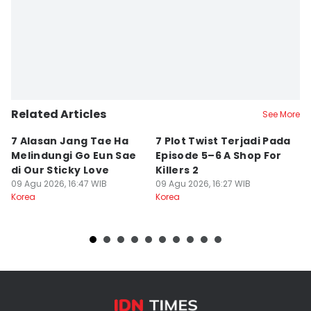
Related Articles
See More
7 Alasan Jang Tae Ha
7 Plot Twist Terjadi Pada
3 
Melindungi Go Eun Sae
Episode 5–6 A Shop For
O
di Our Sticky Love
Killers 2
J
09 Agu 2026, 16:47 WIB
09 Agu 2026, 16:27 WIB
09
Korea
Korea
Ko