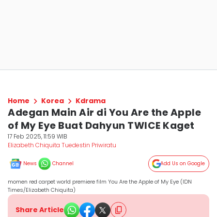
Home
Korea
Kdrama
Adegan Main Air di You Are the Apple
of My Eye Buat Dahyun TWICE Kaget
17 Feb 2025, 11:59 WIB
Elizabeth Chiquita Tuedestin Priwiratu
News
Channel
Add Us on Google
momen red carpet world premiere film You Are the Apple of My Eye (IDN
Times/Elizabeth Chiquita)
Share Article