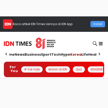
Baca artikel
IDN Times
lainnya di IDN App
Install
Home
News
Business
Sport
Tech
Hype
Korea
Life
Health
Aut
For
# Yuk Vote
Iklanin di IDN
Quiz
INSIDENESIA
You