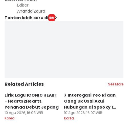
Editor
Ananda Zaura
Tonton lebih seru di
Related Articles
See More
Lirik Lagu ICONIC HEART
7 Interogasi Yeo Ri dan
8
- Hearts2Hearts,
Gang Uk Usai Akui
Un
Penanda Debut Jepang
Hubungan di Spooky In
P
10 Agu 2026, 16:08 WIB
Love
10 Agu 2026, 16:07 WIB
H
10
Korea
Korea
Ko