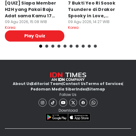
[QUIZ] Siapa Member
7 Bukti Yeo Ri Sosok
5
H2H yang Pakai Baju
Tsundere di Drakor
un
Adat sama Kamu 17
Spooky in Love,
M
Agustusan?
09 Agu 2026, 15:08 WIB
Misterius!
09 Agu 2026, 14:27 WIB
09
Korea
Korea
Ko
Play Quiz
About Us
Editorial Team
Contact Us
Terms of Services
Pedoman Media Siber
Index
Sitemap
Follow Us
Download