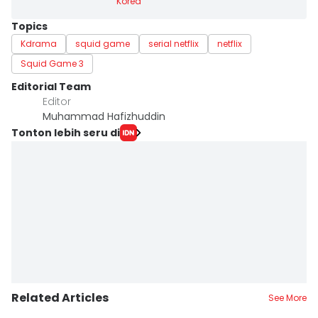
Korea
Topics
Kdrama
squid game
serial netflix
netflix
Squid Game 3
Editorial Team
Editor
Muhammad Hafizhuddin
Tonton lebih seru di
Related Articles
See More