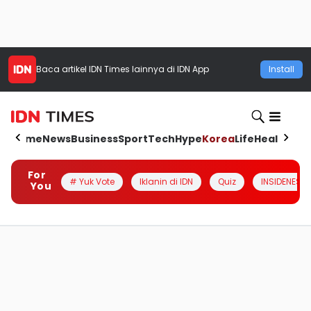
Baca artikel
IDN Times
lainnya di IDN App
Install
Home
News
Business
Sport
Tech
Hype
Korea
Life
Health
Aut
For
# Yuk Vote
Iklanin di IDN
Quiz
INSIDENESIA
You