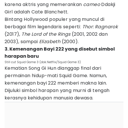
karena aktris yang memerankan
cameo
Ddakji
Girl adalah Cate Blanchett.
Bintang Hollywood populer yang muncul di
berbagai film legendaris seperti:
Thor: Ragnarok
(2017),
The Lord of the Rings
(2001, 2002 dan
2003), sampai
Elizabeth
(2000).
3. Kemenangan Bayi 222 yang disebut simbol
harapan baru
Still cut Squid Game 3 (dok.Netflix/Squid Game 3)
Kematian Song Gi Hun dianggap final dari
permainan hidup-mati Squid Game. Namun,
kemenangan bayi 222 memberi makna lain.
Dijuluki simbol harapan yang murni di tengah
kerasnya kehidupan manusia dewasa.