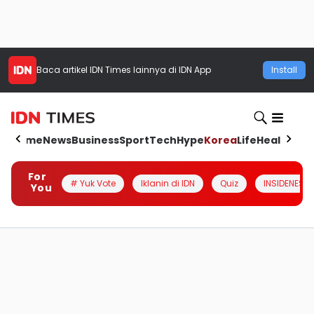
Baca artikel
IDN Times
lainnya di IDN App
Install
Home
News
Business
Sport
Tech
Hype
Korea
Life
Health
Aut
For
# Yuk Vote
Iklanin di IDN
Quiz
INSIDENESIA
You