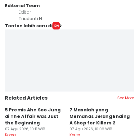
Editorial Team
Editor
Triadanti N
Tonton lebih seru di
Related Articles
See More
5 Premis Ahn Soo Jung
7 Masalah yang
7
di The Affair was Just
Memanas Jelang Ending
K
the Beginning
A Shop for Killers 2
Bi
07 Agu 2026, 10:11 WIB
07 Agu 2026, 10:06 WIB
K
07
Korea
Korea
Ko