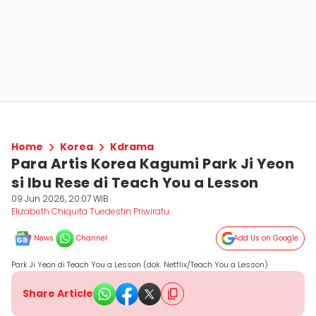
Home
Korea
Kdrama
Para Artis Korea Kagumi Park Ji Yeon
si Ibu Rese di Teach You a Lesson
09 Jun 2026, 20:07 WIB
Elizabeth Chiquita Tuedestin Priwiratu
News
Channel
Add Us on Google
Park Ji Yeon di Teach You a Lesson (dok. Netflix/Teach You a Lesson)
Share Article