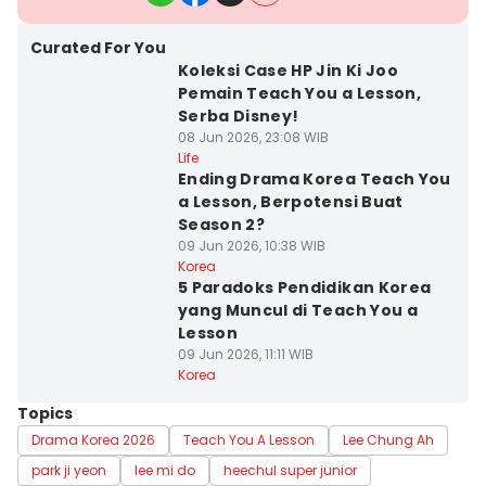
Curated For You
Koleksi Case HP Jin Ki Joo
Pemain Teach You a Lesson,
Serba Disney!
08 Jun 2026, 23:08 WIB
Life
Ending Drama Korea Teach You
a Lesson, Berpotensi Buat
Season 2?
09 Jun 2026, 10:38 WIB
Korea
5 Paradoks Pendidikan Korea
yang Muncul di Teach You a
Lesson
09 Jun 2026, 11:11 WIB
Korea
Topics
Drama Korea 2026
Teach You A Lesson
Lee Chung Ah
park ji yeon
lee mi do
heechul super junior