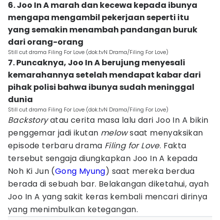
6. Joo In A marah dan kecewa kepada ibunya
mengapa mengambil pekerjaan seperti itu
yang semakin menambah pandangan buruk
dari orang-orang
Still cut drama Filing For Love (dok.tvN Drama/Filing For Love)
7. Puncaknya, Joo In A berujung menyesali
kemarahannya setelah mendapat kabar dari
pihak polisi bahwa ibunya sudah meninggal
dunia
Still cut drama Filing For Love (dok.tvN Drama/Filing For Love)
Backstory
atau cerita masa lalu dari Joo In A bikin
penggemar jadi ikutan
melow
saat menyaksikan
episode terbaru drama
Filing for Love
. Fakta
tersebut sengaja diungkapkan Joo In A kepada
Noh Ki Jun (
Gong Myung
) saat mereka berdua
berada di sebuah bar. Belakangan diketahui, ayah
Joo In A yang sakit keras kembali mencari dirinya
yang menimbulkan ketegangan.