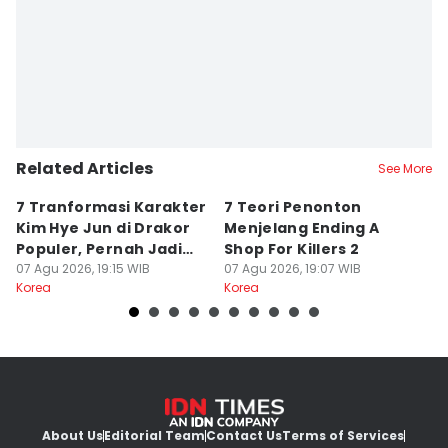
Related Articles
See More
7 Tranformasi Karakter
7 Teori Penonton
3
Kim Hye Jun di Drakor
Menjelang Ending A
Ja
Populer, Pernah Jadi
Shop For Killers 2
L
Ratu
07 Agu 2026, 19:15 WIB
07 Agu 2026, 19:07 WIB
07
Korea
Korea
Ko
About Us
Editorial Team
Contact Us
Terms of Services