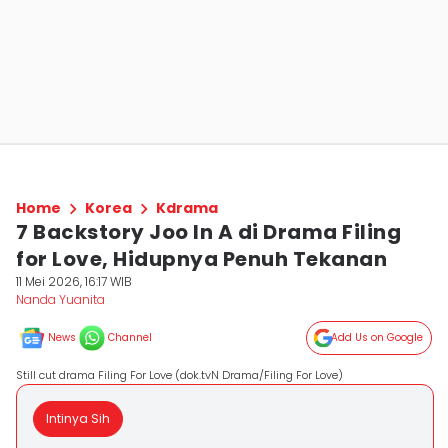
Home
Korea
Kdrama
7 Backstory Joo In A di Drama Filing
for Love, Hidupnya Penuh Tekanan
11 Mei 2026, 16:17 WIB
Nanda Yuanita
News
Channel
Add Us on Google
Still cut drama Filing For Love (dok.tvN Drama/Filing For Love)
Intinya Sih