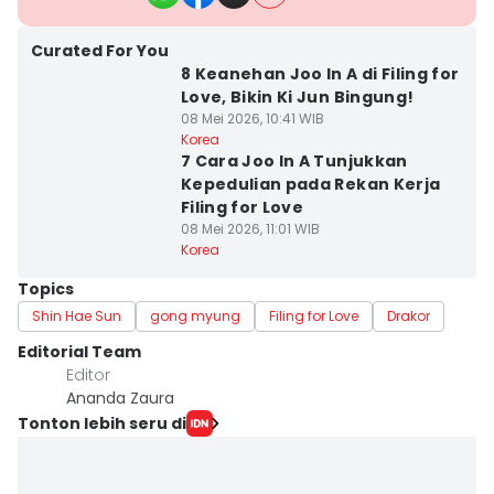
Curated For You
8 Keanehan Joo In A di Filing for
Love, Bikin Ki Jun Bingung!
08 Mei 2026, 10:41 WIB
Korea
7 Cara Joo In A Tunjukkan
Kepedulian pada Rekan Kerja
Filing for Love
08 Mei 2026, 11:01 WIB
Korea
Topics
Shin Hae Sun
gong myung
Filing for Love
Drakor
Editorial Team
Editor
Ananda Zaura
Tonton lebih seru di