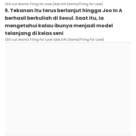
Still cut drama Filing for Love (dok.tvN Drama/Filing for Love)
5. Tekanan itu terus berlanjut hingga Joo In A
berhasil berkuliah di Seoul. Saat itu, ia
mengetahui kalau ibunya menjadi model
telanjang di kelas seni
Still cut drama Filing For Love (dok.tvN Drama/Filing For Love)