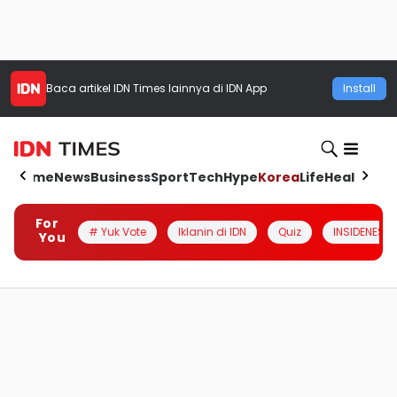
Baca artikel
IDN Times
lainnya di IDN App
Install
Home
News
Business
Sport
Tech
Hype
Korea
Life
Health
Aut
For
# Yuk Vote
Iklanin di IDN
Quiz
INSIDENESIA
You