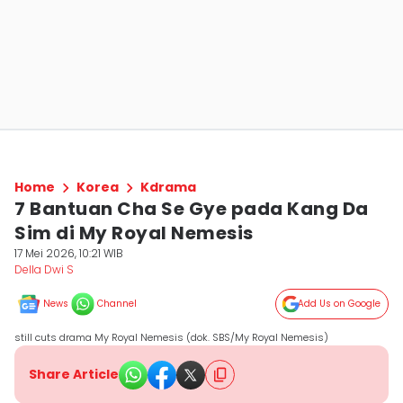
Home
Korea
Kdrama
7 Bantuan Cha Se Gye pada Kang Da
Sim di My Royal Nemesis
17 Mei 2026, 10:21 WIB
Della Dwi S
News
Channel
Add Us on Google
still cuts drama My Royal Nemesis (dok. SBS/My Royal Nemesis)
Share Article