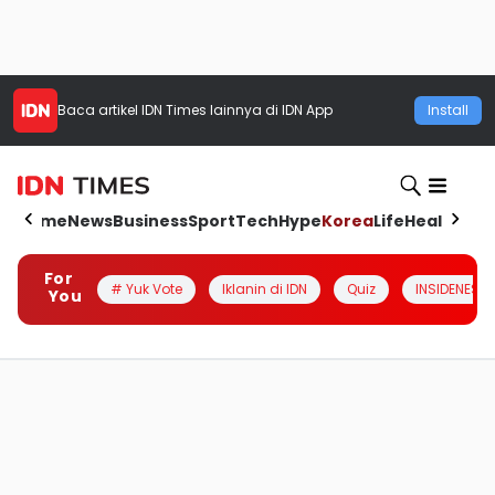
Baca artikel
IDN Times
lainnya di IDN App
Install
Home
News
Business
Sport
Tech
Hype
Korea
Life
Health
Aut
For
# Yuk Vote
Iklanin di IDN
Quiz
INSIDENESIA
You