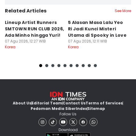
Related Articles
See More
Lineup Artist Runners
5 Alasan Masa Lalu Yeo
S
SMTOWN RUN CLUB 2026,
Ri Jadi Kunci Misteri
A
Ada Minho hingga Yuri!
Utama di Spooky in Love
C
07 Agu 2026, 12:27 WIB
07 Agu 2026, 12:11 WIB
K
07
Korea
Korea
Ko
About Us
Editorial Team
Contact Us
Terms of Services
Pedoman Media Siber
Index
Sitemap
Follow Us
Download