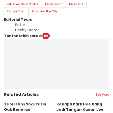
rekomendasi drakor
kekuasaan
Divert me
Drakor 2025
Law and the City
Editorial Team
Editor
Debby Utomo
Tonton lebih seru di
Related Articles
See More
Teori Fans Soal Pasin
Kenapa Park Hae Kang
7
Gak Beneran
Jadi Tangan Kanan Lee
Ah