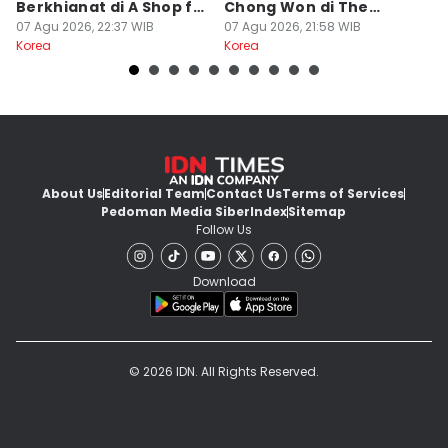
Berkhianat di A Shop for
Chong Won di The
S
Killers 2
07 Agu 2026, 22:37 WIB
Apartment Job?
07 Agu 2026, 21:58 WIB
07
Korea
Korea
Ko
About Us
Editorial Team
Contact Us
Terms of Services
Pedoman Media Siber
Index
Sitemap
Follow Us
Download
© 2026 IDN. All Rights Reserved.