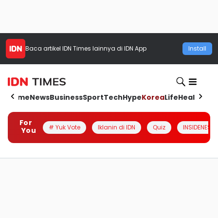
Baca artikel
IDN Times
lainnya di IDN App
Install
Home
News
Business
Sport
Tech
Hype
Korea
Life
Health
Aut
For
# Yuk Vote
Iklanin di IDN
Quiz
INSIDENESIA
You