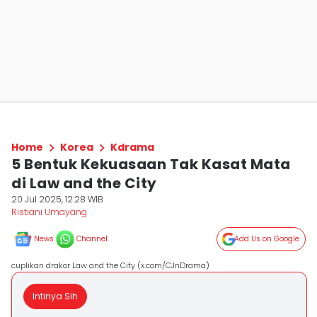
Home
Korea
Kdrama
5 Bentuk Kekuasaan Tak Kasat Mata
di Law and the City
20 Jul 2025, 12:28 WIB
Ristiani Umayang
News
Channel
Add Us on Google
cuplikan drakor Law and the City (x.com/CJnDrama)
Intinya Sih