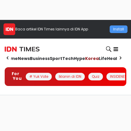
Baca artikel
IDN Times
lainnya di IDN App
Install
Home
News
Business
Sport
Tech
Hype
Korea
Life
Health
Aut
For
# Yuk Vote
Iklanin di IDN
Quiz
INSIDENESIA
You