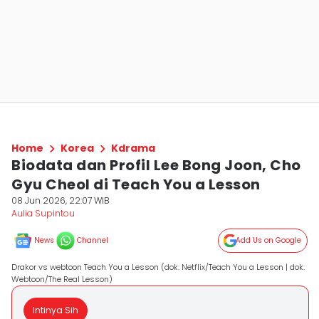
Home
Korea
Kdrama
Biodata dan Profil Lee Bong Joon, Cho
Gyu Cheol di Teach You a Lesson
08 Jun 2026, 22:07 WIB
Aulia Supintou
News
Channel
Add Us on Google
Drakor vs webtoon Teach You a Lesson (dok. Netflix/Teach You a Lesson | dok.
Webtoon/The Real Lesson)
Intinya Sih