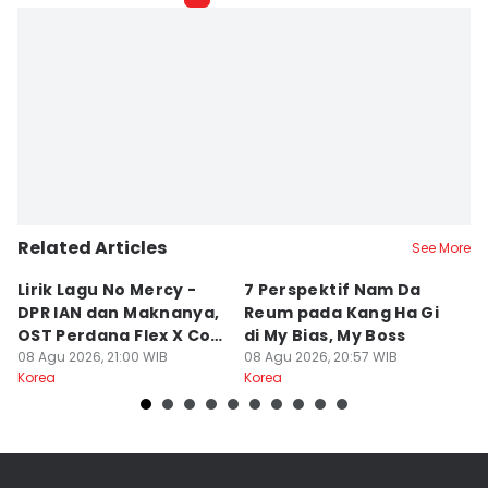
Related Articles
See More
Lirik Lagu No Mercy -
7 Perspektif Nam Da
7
DPR IAN dan Maknanya,
Reum pada Kang Ha Gi
H
OST Perdana Flex X Cop
di My Bias, My Boss
O
2!
08 Agu 2026, 21:00 WIB
08 Agu 2026, 20:57 WIB
08
Korea
Korea
Ko