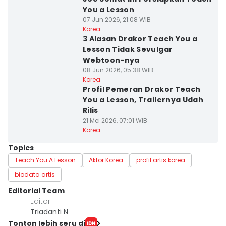
You a Lesson
07 Jun 2026, 21:08 WIB
Korea
3 Alasan Drakor Teach You a
Lesson Tidak Sevulgar
Webtoon-nya
08 Jun 2026, 05:38 WIB
Korea
Profil Pemeran Drakor Teach
You a Lesson, Trailernya Udah
Rilis
21 Mei 2026, 07:01 WIB
Korea
Topics
Teach You A Lesson
Aktor Korea
profil artis korea
biodata artis
Editorial Team
Editor
Triadanti N
Tonton lebih seru di