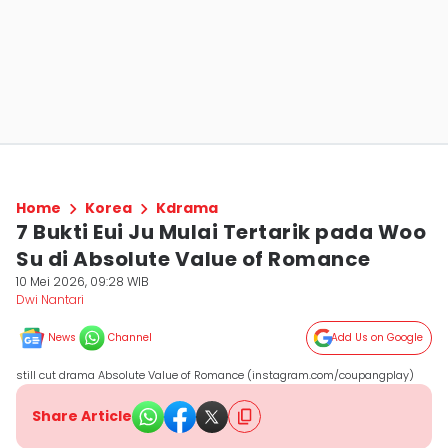
Home
Korea
Kdrama
7 Bukti Eui Ju Mulai Tertarik pada Woo
Su di Absolute Value of Romance
10 Mei 2026, 09:28 WIB
Dwi Nantari
News
Channel
Add Us on Google
still cut drama Absolute Value of Romance (instagram.com/coupangplay)
Share Article