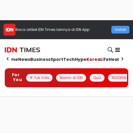
Baca artikel
IDN Times
lainnya di IDN App
Install
Home
News
Business
Sport
Tech
Hype
Korea
Life
Health
Aut
For
# Yuk Vote
Iklanin di IDN
Quiz
INSIDENESIA
You