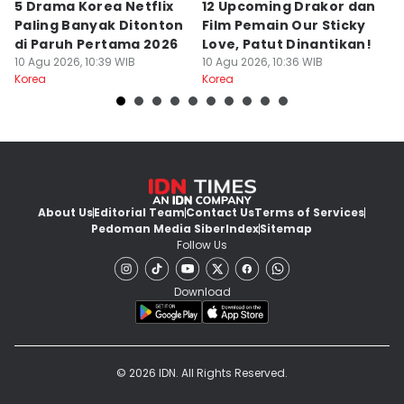
5 Drama Korea Netflix
12 Upcoming Drakor dan
B
Paling Banyak Ditonton
Film Pemain Our Sticky
C
di Paruh Pertama 2026
Love, Patut Dinantikan!
u
10 Agu 2026, 10:39 WIB
10 Agu 2026, 10:36 WIB
A
10
Korea
Korea
Ko
About Us
Editorial Team
Contact Us
Terms of Services
Pedoman Media Siber
Index
Sitemap
Follow Us
Download
© 2026 IDN. All Rights Reserved.