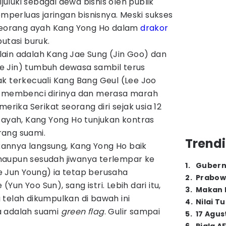
luki sebagai dewa bisnis oleh publik
erluas jaringan bisnisnya. Meski sukses
 seorang ayah Kang Yong Ho dalam
drakor
putasi buruk.
ain adalah Kang Jae Sung (Jin Goo) dan
e Jin) tumbuh dewasa sambil terus
k terkecuali Kang Bang Geul (Lee Joo
t membenci dirinya dan merasa marah
merika Serikat seorang diri sejak usia 12
 ayah, Kang Yong Ho tunjukan kontras
rang suami.
Trendi
annya langsung, Kang Yong Ho baik
aupun sesudah jiwanya terlempar ke
1
.
Gubern
 Jun Young) ia tetap berusaha
2
.
Prabow
un Yoo Sun), sang istri. Lebih dari itu,
3
.
Makan B
telah dikumpulkan di bawah ini
4
.
Nilai T
a adalah suami
green flag
. Gulir sampai
5
.
17 Agus