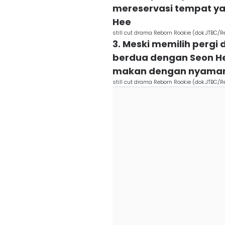
mereservasi tempat ya
Hee
still cut drama Reborn Rookie (dok.JTBC/R
3. Meski memilih perg
berdua dengan Seon Hee
makan dengan nyama
still cut drama Reborn Rookie (dok.JTBC/R