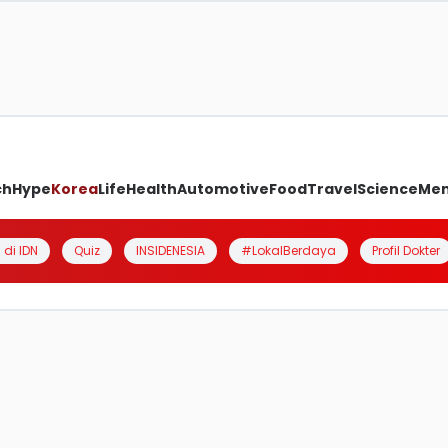
ch
Hype
Korea
Life
Health
Automotive
Food
Travel
Science
Me
 di IDN
Quiz
INSIDENESIA
#LokalBerdaya
Profil Dokter