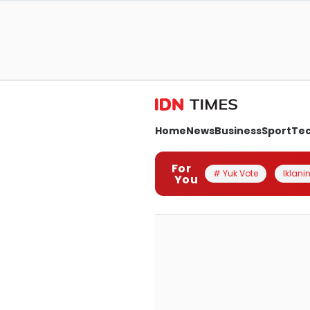
Home
News
Business
Sport
Te
For
# Yuk Vote
Iklanin
You