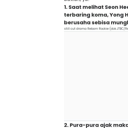
1. Saat melihat Seon He
terbaring koma, Yong 
berusaha sebisa mungki
still cut drama Reborn Rookie (dok.JTBC/R
2. Pura-pura ajak mak