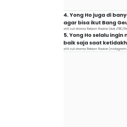
4. Yong Ho juga di ba
agar bisa ikut Bang Ge
still cut drama Reborn Rookie (dok.JTBC/R
5. Yong Ho selalu ingin 
baik saja saat ketidak
still cut drama Reborn Rookie (instagra