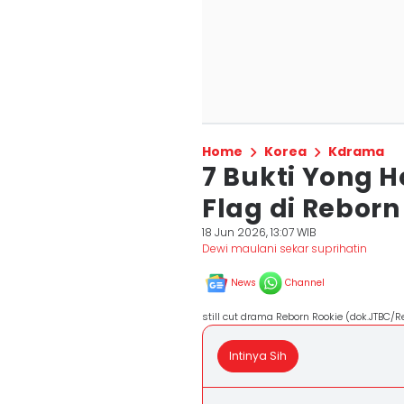
Home
Korea
Kdrama
7 Bukti Yong 
Flag di Reborn 
18 Jun 2026, 13:07 WIB
Dewi maulani sekar suprihatin
News
Channel
still cut drama Reborn Rookie (dok.JTBC/R
Intinya Sih