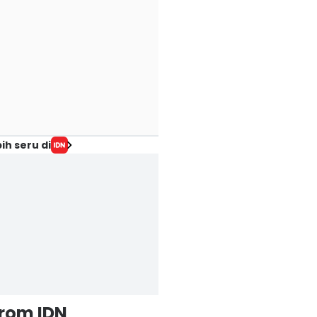
ih seru di
from IDN