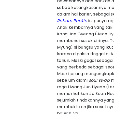
bawahannya dan bahkan diju
sebab ketangkasannya memp
dalam hal karier, sebagai
Reborn Rookie
ini punya re
Anak kembarnya yang tak l
Kang Jae Gyeong (Jeon Hy
membenci sosok dirinya. Ta
Myung) si bungsu yang iku
karena dipaksa tinggal di A
tahun. Meski gagal sebagai
yang berbeda sebagai seo
Meski jarang mengungkapk
sebelum alami
soul swap
m
raga Hwang Jun Hyeon (Lee
memerhatikan Jo Seon Hee (Y
sejumlah tindakannya yang 
membuktikan jika sosokny
bawah, ya!