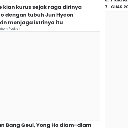
6
.
Piala A
e kian kurus sejak raga dirinya
7
.
GIIAS 2
Ho dengan tubuh Jun Hyeon
n menjaga istrinya itu
eborn Rookie)
an Bang Geul, Yong Ho diam-diam