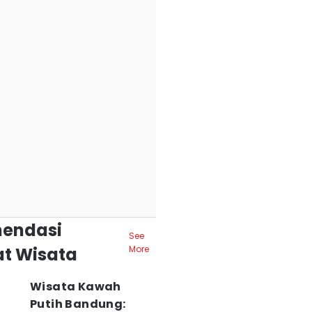
endasi
See
t Wisata
More
Wisata Kawah
Putih Bandung: