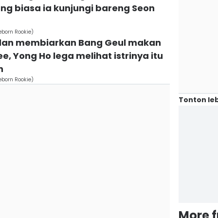
ng biasa ia kunjungi bareng Seon
eborn Rookie)
i dan membiarkan Bang Geul makan
, Yong Ho lega melihat istrinya itu
n
eborn Rookie)
Tonton leb
More 