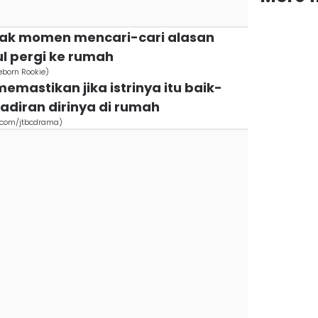
nyak momen mencari-cari alasan
ul pergi ke rumah
eborn Rookie)
memastikan jika istrinya itu baik-
hadiran dirinya di rumah
m.com/jtbcdrama)