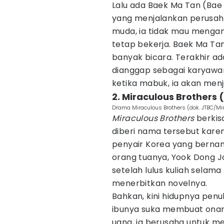
Lalu ada Baek Ma Tan (Bae 
yang menjalankan perusaha
muda, ia tidak mau mengan
tetap bekerja. Baek Ma Tan
banyak bicara. Terakhir a
dianggap sebagai karyawan
ketika mabuk, ia akan men
2. Miraculous Brothers 
Drama Miraculous Brothers (dok. JTBC/Mi
Miraculous Brothers
berkis
diberi nama tersebut kare
penyair Korea yang bernam
orang tuanya, Yook Dong Jo
setelah lulus kuliah selama
menerbitkan novelnya.
Bahkan, kini hidupnya penu
ibunya suka membuat onar
uang, ia berusaha untuk 