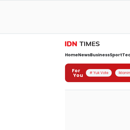
Home
News
Business
Sport
Te
For
# Yuk Vote
Iklanin
You