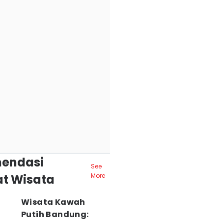
endasi
See
t Wisata
More
Wisata Kawah
Putih Bandung: