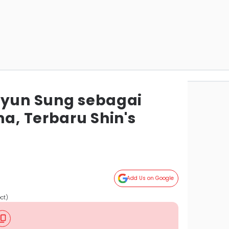
Hyun Sung sebagai
, Terbaru Shin's
Add Us on Google
ect)