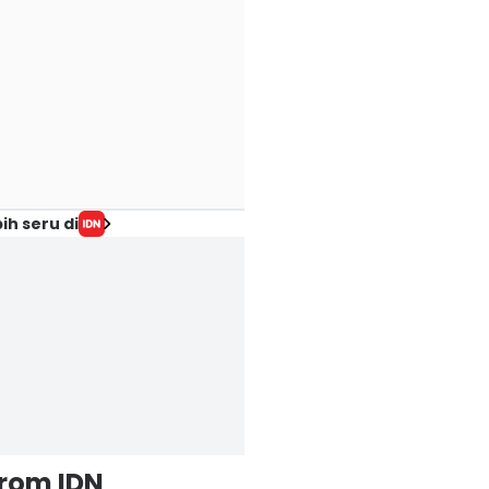
ih seru di
from IDN