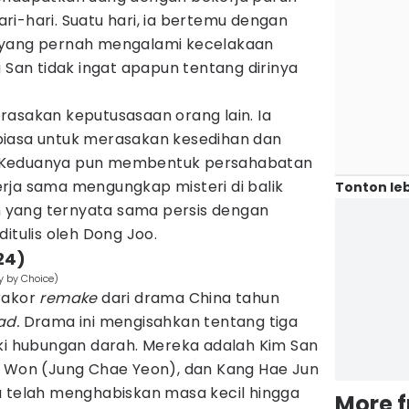
i-hari. Suatu hari, ia bertemu dengan
 yang pernah mengalami kecelakaan
g San tidak ingat apapun tentang dirinya
rasakan keputusasaan orang lain. Ia
biasa untuk merasakan kesedihan dan
 Keduanya pun membentuk persahabatan
rja sama mengungkap misteri di balik
Tonton leb
yang ternyata sama persis dengan
itulis oleh Dong Joo.
24)
y by Choice)
rakor
remake
dari drama China tahun
ad.
Drama ini
mengisahkan tentang tiga
iki hubungan darah. Mereka adalah Kim San
u Won (Jung Chae Yeon), dan Kang Hae Jun
a telah menghabiskan masa kecil hingga
More 