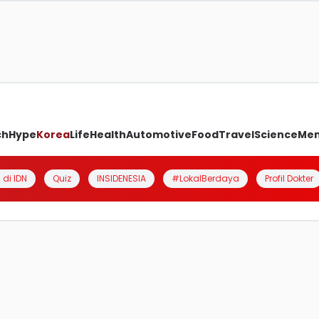
ch
Hype
Korea
Life
Health
Automotive
Food
Travel
Science
Me
 di IDN
Quiz
INSIDENESIA
#LokalBerdaya
Profil Dokter