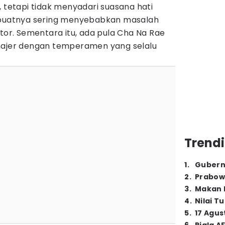
, tetapi tidak menyadari suasana hati
embuatnya sering menyebabkan masalah
ntor. Sementara itu, ada pula Cha Na Rae
najer dengan temperamen yang selalu
Trendi
1
.
Gubern
2
.
Prabow
3
.
Makan B
4
.
Nilai T
5
.
17 Agus