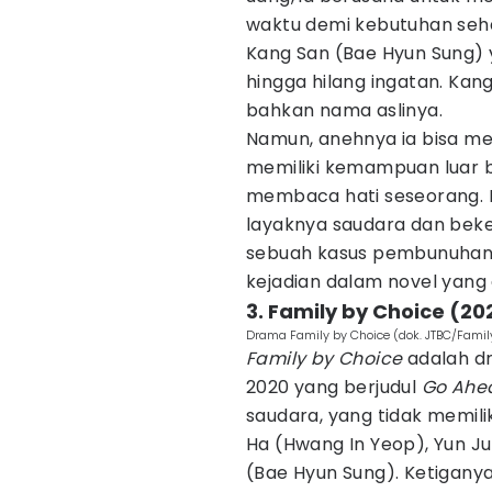
waktu demi kebutuhan sehar
Kang San (Bae Hyun Sung)
hingga hilang ingatan. Kan
bahkan nama aslinya.
Namun, anehnya ia bisa me
memiliki kemampuan luar 
membaca hati seseorang.
layaknya saudara dan beke
sebuah kasus pembunuhan 
kejadian dalam novel yang d
3. Family by Choice (20
Drama Family by Choice (dok. JTBC/Famil
Family by Choice
adalah d
2020 yang berjudul
Go Ahe
saudara, yang tidak memil
Ha (Hwang In Yeop), Yun J
(Bae Hyun Sung). Ketigany