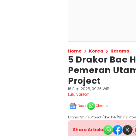
Home
Korea
Kdrama
5 Drakor Bae 
Pemeran Utama
Project
16 Sep 2025, 09:36 WIB
Lulu Sarifah
News
Channel
Drama Shin's Project (dok. tvN/Shin's Proj
Share Article