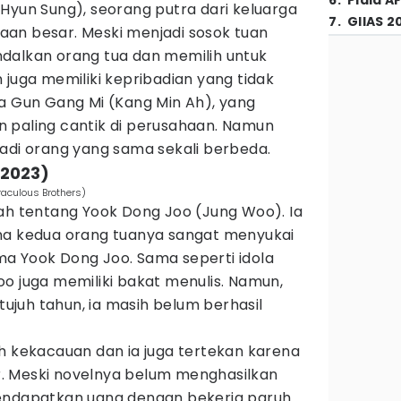
6
.
Piala A
Hyun Sung), seorang putra dari keluarga
7
.
GIIAS 2
an besar. Meski menjadi sosok tuan
dalkan orang tua dan memilih untuk
 juga memiliki kepribadian yang tidak
da Gun Gang Mi (Kang Min Ah), yang
 paling cantik di perusahaan. Namun
jadi orang yang sama sekali berbeda.
(2023)
raculous Brothers)
ah tentang Yook Dong Joo (Jung Woo). Ia
na kedua orang tuanya sangat menyukai
a Yook Dong Joo. Sama seperti idola
o juga memiliki bakat menulis. Namun,
 tujuh tahun, ia masih belum berhasil
h kekacauan dan ia juga tertekan karena
. Meski novelnya belum menghasilkan
mendapatkan uang dengan bekerja paruh