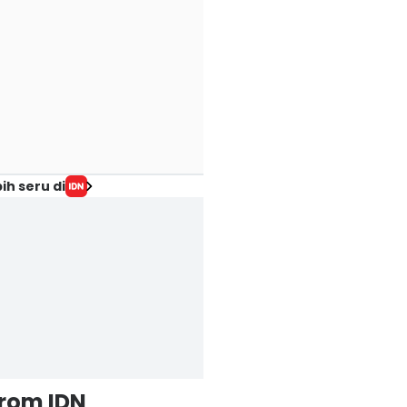
ih seru di
from IDN