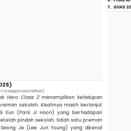
6
.
Piala A
7
.
GIIAS 2
2025)
2 (instagram.com/netflixkr)
k Hero Class 2
menampilkan kehidupan
preman sekolah. Kisahnya masih berlanjut
Si Eun (Park Ji Hoon) yang berhadapan
telah pindah sekolah. Salah satu preman
Seong Je (Lee Jun Young) yang dikenal