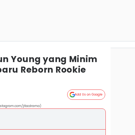
Jun Young yang Minim
aru Reborn Rookie
Add Us on Google
instagram.com/jtbcdrama)