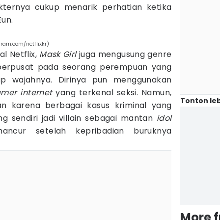
kternya cukup menarik perhatian ketika
Eun.
ram.com/netflixkr)
l Netflix,
Mask Girl
juga mengusung genre
g berpusat pada seorang perempuan yang
ap wajahnya. Dirinya pun menggunakan
amer internet
yang terkenal seksi. Namun,
Tonton leb
an karena berbagai kasus kriminal yang
g sendiri jadi villain sebagai mantan
idol
ncur setelah kepribadian buruknya
More 