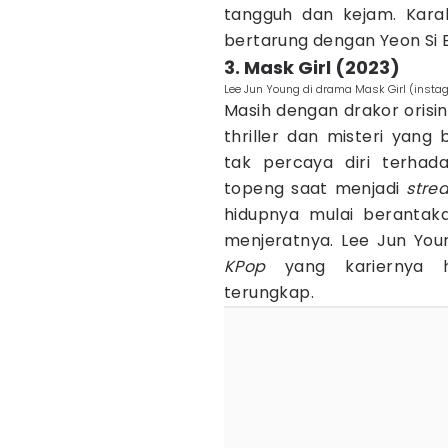
tangguh dan kejam. Kara
bertarung dengan Yeon Si 
3. Mask Girl (2023)
Lee Jun Young di drama Mask Girl (instag
Masih dengan drakor orisina
thriller dan misteri yan
tak percaya diri terhad
topeng saat menjadi
stre
hidupnya mulai berantak
menjeratnya. Lee Jun Youn
KPop
yang kariernya ha
terungkap.