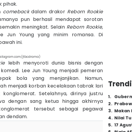
 pihak.
ah
comeback
dalam drakor
Reborn Rookie
amanya pun berhasil mendapat sorotan
 semakin meningkat. Selain
Reborn Rookie,
ee Jun Young yang minim romansa. Di
bawah ini.
instagram.com/jtbcdrama)
ie
lebih menyoroti dunia bisnis dengan
n komedi. Lee Jun Young menjadi pemeran
epak bola yang menjanjikan. Namun,
Trendi
ah menjadi korban kecelakaan tabrak lari
konglomerat. Setelahnya, dirinya justru
1
.
Gubern
wa dengan sang ketua hingga akhirnya
2
.
Prabow
konglomerat tersebut sebagai pegawai
3
.
Makan B
an dendam.
4
.
Nilai T
5
.
17 Agus