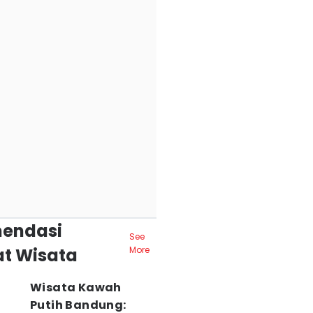
endasi
See
t Wisata
More
Wisata Kawah
Putih Bandung: