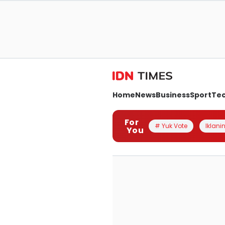
Home
News
Business
Sport
Te
For
# Yuk Vote
Iklanin
You