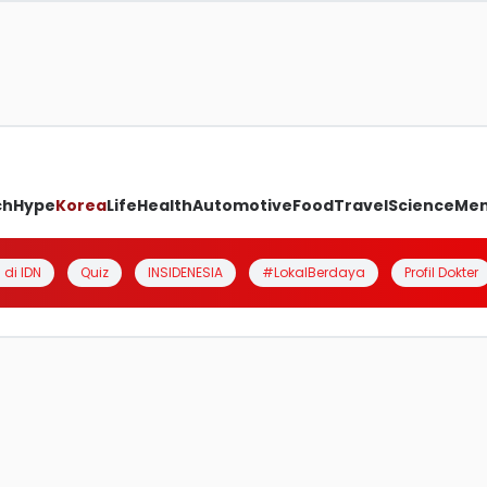
ch
Hype
Korea
Life
Health
Automotive
Food
Travel
Science
Me
 di IDN
Quiz
INSIDENESIA
#LokalBerdaya
Profil Dokter