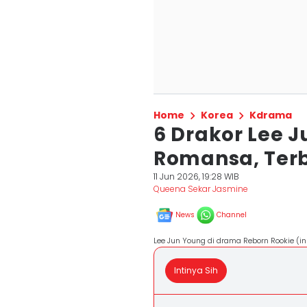
Home
Korea
Kdrama
6 Drakor Lee 
Romansa, Terb
11 Jun 2026, 19:28 WIB
Queena Sekar Jasmine
News
Channel
Lee Jun Young di drama Reborn Rookie (
Intinya Sih