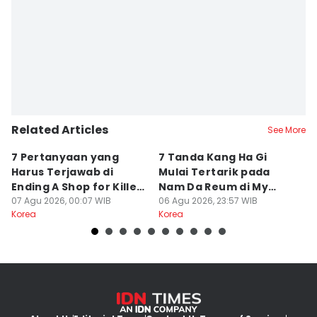
Related Articles
See More
7 Pertanyaan yang
7 Tanda Kang Ha Gi
3
Harus Terjawab di
Mulai Tertarik pada
N
Ending A Shop for Killers
Nam Da Reum di My
H
2
07 Agu 2026, 00:07 WIB
Bias, My Boss
06 Agu 2026, 23:57 WIB
S
06
Korea
Korea
Ko