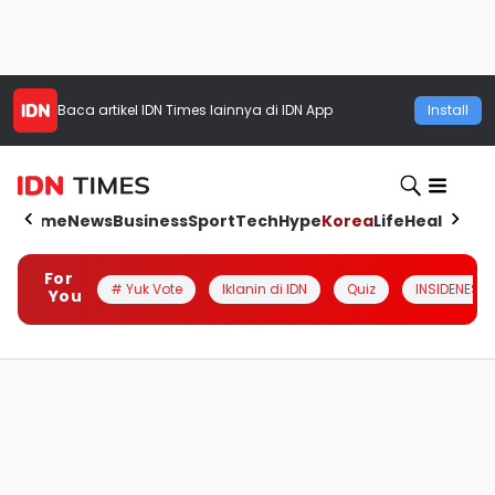
Baca artikel
IDN Times
lainnya di IDN App
Install
Home
News
Business
Sport
Tech
Hype
Korea
Life
Health
Aut
For
# Yuk Vote
Iklanin di IDN
Quiz
INSIDENESIA
You