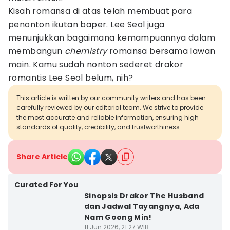
Kisah romansa di atas telah membuat para
penonton ikutan baper. Lee Seol juga
menunjukkan bagaimana kemampuannya dalam
membangun
chemistry
romansa bersama lawan
main. Kamu sudah nonton sederet drakor
romantis Lee Seol belum, nih?
This article is written by our community writers and has been
carefully reviewed by our editorial team. We strive to provide
the most accurate and reliable information, ensuring high
standards of quality, credibility, and trustworthiness.
Share Article
Curated For You
Sinopsis Drakor The Husband
dan Jadwal Tayangnya, Ada
Nam Goong Min!
11 Jun 2026, 21:27 WIB