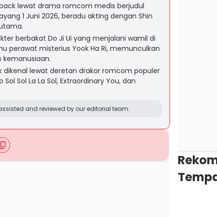
back lewat drama romcom medis berjudul
ayang 1 Juni 2026, beradu akting dengan Shin
 utama.
ter berbakat Do Ji Ui yang menjalani wamil di
emu perawat misterius Yook Ha Ri, memunculkan
as kemanusiaan.
 dikenal lewat deretan drakor romcom populer
Sol Sol La La Sol, Extraordinary You, dan
ssisted and reviewed by our editorial team.
Rekom
Tempa