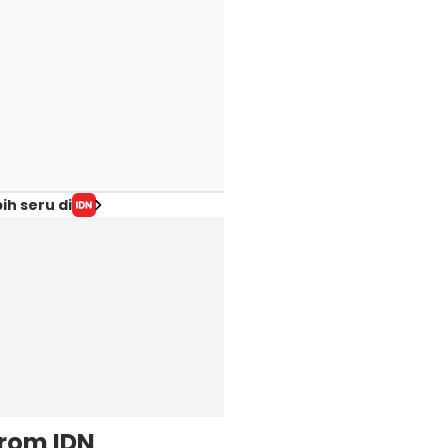
ih seru di
from IDN