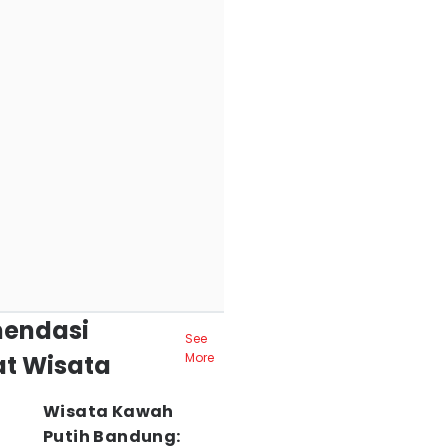
endasi
See
t Wisata
More
Wisata Kawah
Putih Bandung: