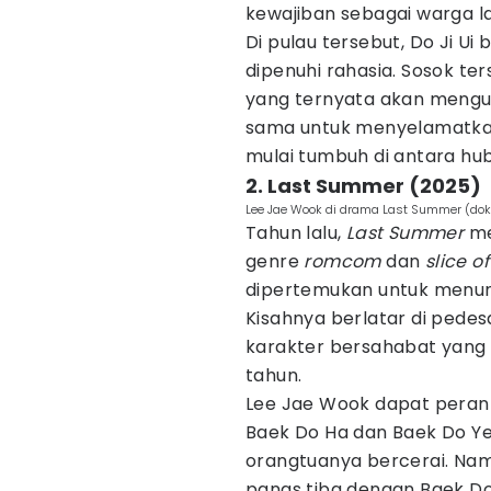
kewajiban sebagai warga la
Di pulau tersebut, Do Ji 
dipenuhi rahasia. Sosok te
yang ternyata akan mengub
sama untuk menyelamatkan
mulai tumbuh di antara hub
2. Last Summer (2025)
Lee Jae Wook di drama Last Summer (dok
Tahun lalu,
Last Summer
me
genre
romcom
dan
slice of
dipertemukan untuk menu
Kisahnya berlatar di pede
karakter bersahabat yang
tahun.
Lee Jae Wook dapat pera
Baek Do Ha dan Baek Do Ye
orangtuanya bercerai. Nam
panas tiba dengan Baek Do