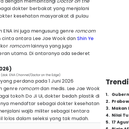
ya dengan membintangi
Doctor on the
bagai dokter berbakat yang menjalani
okter kesehatan masyarakat di pulau
san ENA ini juga mengusung genre
romcom
 cinta antara Lee Jae Wook dan
Shin Ye
akor
romcom
lainnya yang juga
ran utama. Di antaranya ada sederet
2026)
 (dok. ENA Channel/Doctor on the Edge)
Trendi
yang perdana pada 1 Juni 2026
n genre
romcom
dan medis. Lee Jae Wook
1
.
Gubern
ai tokoh Do Ji Ui, dokter bedah plastik di
2
.
Prabow
irinya mendaftar sebagai dokter kesehatan
3
.
Makan B
njalani wajib militer sebagai tentara
4
.
Nilai T
sil lolos dalam seleksi yang tak mudah.
5
.
17 Agus