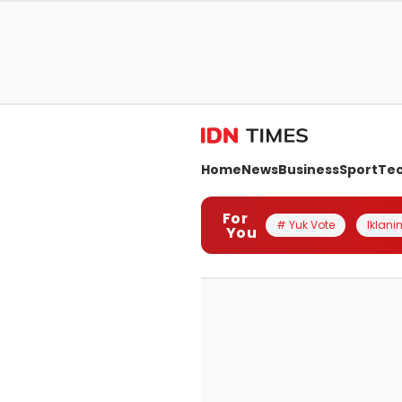
Home
News
Business
Sport
Te
For
# Yuk Vote
Iklanin
You