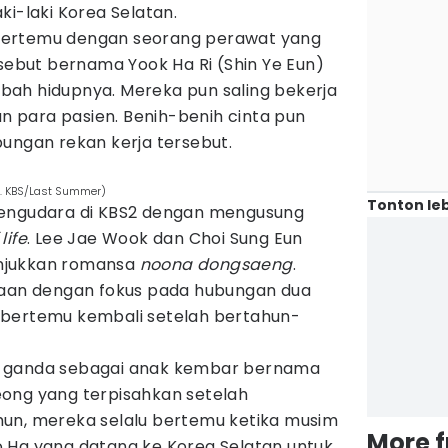
ki-laki Korea Selatan.
Ui bertemu dengan seorang perawat yang
rsebut bernama Yook Ha Ri (Shin Ye Eun)
ah hidupnya. Mereka pun saling bekerja
 para pasien. Benih-benih cinta pun
ungan rekan kerja tersebut.
. KBS/Last Summer)
Tonton leb
ngudara di KBS2 dengan mengusung
 life
. Lee Jae Wook dan Choi Sung Eun
njukkan romansa
noona dongsaeng
.
saan dengan fokus pada hubungan dua
 bertemu kembali setelah bertahun-
n ganda sebagai anak kembar bernama
ong yang terpisahkan setelah
un, mereka selalu bertemu ketika musim
More 
 Ha yang datang ke Korea Selatan untuk