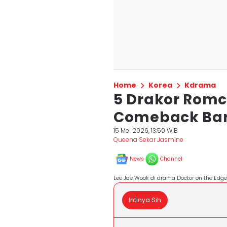
Home
Korea
Kdrama
5 Drakor Romc
Comeback Bare
15 Mei 2026, 13:50 WIB
Queena Sekar Jasmine
News
Channel
Lee Jae Wook di drama Doctor on the Edge
Intinya Sih