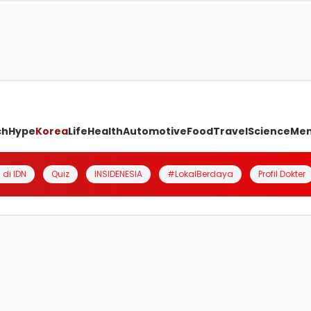
ch
Hype
Korea
Life
Health
Automotive
Food
Travel
Science
Me
 di IDN
Quiz
INSIDENESIA
#LokalBerdaya
Profil Dokter