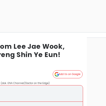
om Lee Jae Wook,
ng Shin Ye Eun!
Add Us on Google
 (dok. ENA Channel/Doctor on the Edge)