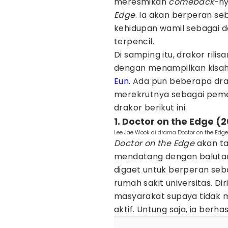
meresmikan
comeback
-n
Edge
. Ia akan berperan se
kehidupan wamil sebagai d
terpencil.
Di samping itu, drakor rili
dengan menampilkan kisah
Eun
. Ada pun beberapa dr
merekrutnya sebagai peme
drakor berikut ini.
1. Doctor on the Edge (
Lee Jae Wook di drama Doctor on the Edge
Doctor on the Edge
akan ta
mendatang dengan baluta
digaet untuk berperan sebag
rumah sakit universitas. D
masyarakat supaya tidak me
aktif. Untung saja, ia berha