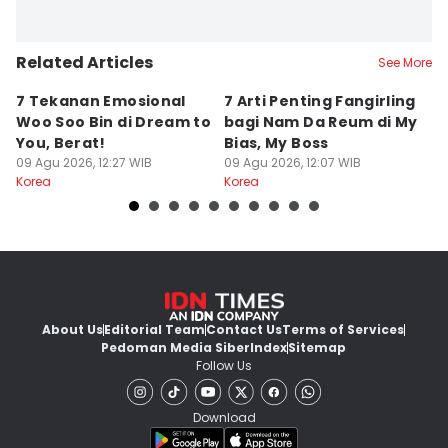
Related Articles
See More
7 Tekanan Emosional
7 Arti Penting Fangirling
A
Woo Soo Bin di Dream to
bagi Nam Da Reum di My
B
You, Berat!
Bias, My Boss
D
09 Agu 2026, 12:27 WIB
09 Agu 2026, 12:07 WIB
09
Korea
Korea
Ko
About Us
Editorial Team
Contact Us
Terms of Services
Pedoman Media Siber
Index
Sitemap
Follow Us
Download