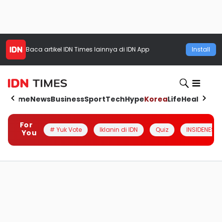
Baca artikel
IDN Times
lainnya di IDN App
Install
Home
News
Business
Sport
Tech
Hype
Korea
Life
Health
Aut
For
# Yuk Vote
Iklanin di IDN
Quiz
INSIDENESIA
You