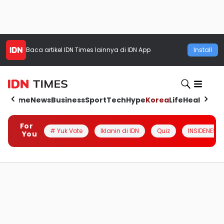
Baca artikel
IDN Times
lainnya di IDN App
Install
Home
News
Business
Sport
Tech
Hype
Korea
Life
Health
Aut
For
# Yuk Vote
Iklanin di IDN
Quiz
INSIDENESIA
You