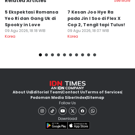
Related Articles
See More
5 Ekspektasi Romansa
7 Kesan Joo Hye Ra
K
Yeo Ri dan Gang Uk di
pada Jin I Soo di Flex X
U
Spooky in Love
Cop 2, Tengil tapi Tulus!
d
09 Agu 2026, 18:18 WIB
09 Agu 2026, 18:07 WIB
09
Korea
Korea
Ko
About Us
Editorial Team
Contact Us
Terms of Services
Pedoman Media Siber
Index
Sitemap
Follow Us
Download