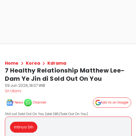
Home
Korea
Kdrama
7 Healthy Relationship Matthew Lee-
Dam Ye Jin di Sold Out On You
09 Jun 2026, 18:07 WIB
Sri Utami
News
Channel
Add Us on Google
Still cut Sold Out On You (dok.SBS/Sold Out On You)
Intinya Sih