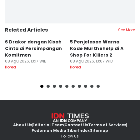
Related Articles
See More
6 Drakor dengan Kisah
5 Penjelasan Warna
M
Cinta di Persimpangan
Kode Murthehelp di A
C
Komitmen
Shop For Killers 2
B
08 Agu 2026, 13:17 WIB
08 Agu 2026, 13:07 WIB
M
08
Korea
Korea
Ko
About Us
Editorial Team
Contact Us
Terms of Services
Pedoman Media Siber
Index
Sitemap
Follow Us