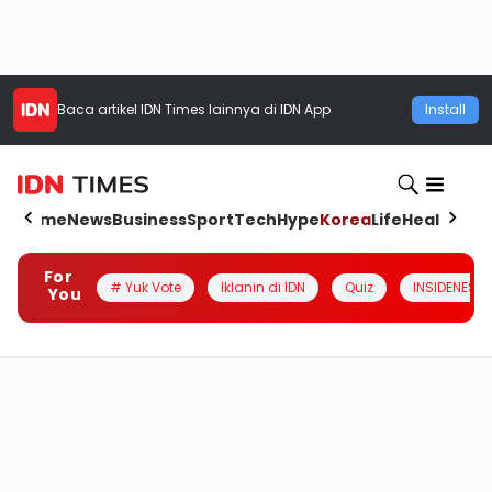
Baca artikel
IDN Times
lainnya di IDN App
Install
Home
News
Business
Sport
Tech
Hype
Korea
Life
Health
Aut
For
# Yuk Vote
Iklanin di IDN
Quiz
INSIDENESIA
You