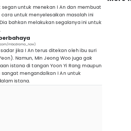
k segan untuk menekan I An dan membuat
cara untuk menyelesaikan masalah ini
Dia bahkan melakukan segalanya ini untuk
.
s berbahaya
gam.com/mbcdrama_now)
adar jika I An terus ditekan oleh ibu suri
Yeon). Namun, Min Jeong Woo juga gak
an istana di tangan Yoon Yi Rang maupun
ia sangat mengandalkan I An untuk
alam istana.