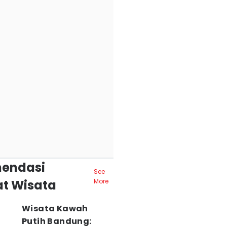
endasi
See
t Wisata
More
Wisata Kawah
Putih Bandung: