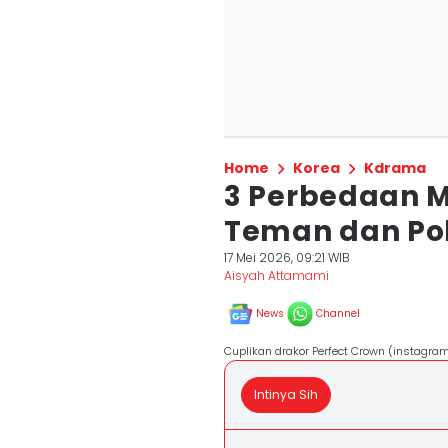
Home
Korea
Kdrama
3 Perbedaan M
Teman dan Poli
17 Mei 2026, 09:21 WIB
Aisyah Attamami
News
Channel
Cuplikan drakor Perfect Crown (instag
Intinya Sih