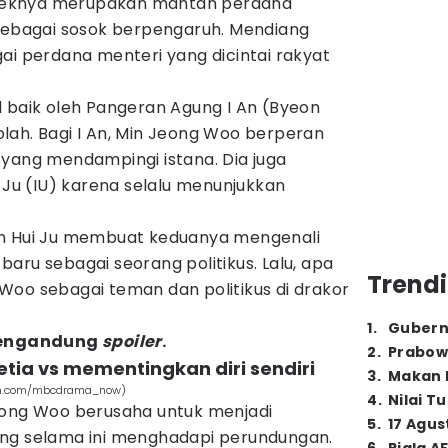
Kakeknya merupakan mantan perdana
 sebagai sosok berpengaruh. Mendiang
ai perdana menteri yang dicintai rakyat
l baik oleh Pangeran Agung I An (Byeon
lah. Bagi I An, Min Jeong Woo berperan
 yang mendampingi istana. Dia juga
i Ju (IU) karena selalu menunjukkan
an Hui Ju membuat keduanya mengenali
aru sebagai seorang politikus. Lalu, apa
Trendi
Woo sebagai teman dan politikus di drakor
1
.
Gubern
 mengandung
spoiler
.
2
.
Prabow
etia vs mementingkan diri sendiri
3
.
Makan B
ram.com/mbcdrama_now)
4
.
Nilai T
eong Woo berusaha untuk menjadi
5
.
17 Agus
ang selama ini menghadapi perundungan.