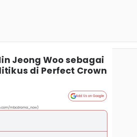
in Jeong Woo sebagai
tikus di Perfect Crown
Add Us on Google
ram.com/mbcdrama_now)