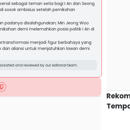
enal sebagai teman setia bagi I An dan Seong
adi sosok ambisius setelah pernikahan
an padanya disalahgunakan; Min Jeong Woo
kahan demi melemahkan posisi politik I An di
bertransformasi menjadi figur berbahaya yang
dan aliansi untuk menjatuhkan lawan demi
ssisted and reviewed by our editorial team.
Rekom
Tempa