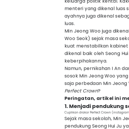
keluarga politik kental. 
menteri yang dikenal luas
ayahnya juga dikenal sebag
luas.
Min Jeong Woo juga dikena
Woo Seok) sejak masa seko
kuat menstabilkan kabinet
dikenal baik oleh Seong Hu
keberpihakannya.
Namun, pernikahan I An d
sosok Min Jeong Woo yang b
saja perbedaan Min Jeong 
Perfect Crown
?
Peringatan, artikel ini
1. Menjadi pendukung s
Cuplikan drakor Perfect Crown (instag
Sejak masa sekolah, Min J
pendukung Seong Hui Ju y