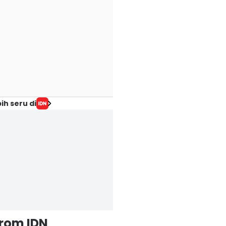
ih seru di
from IDN