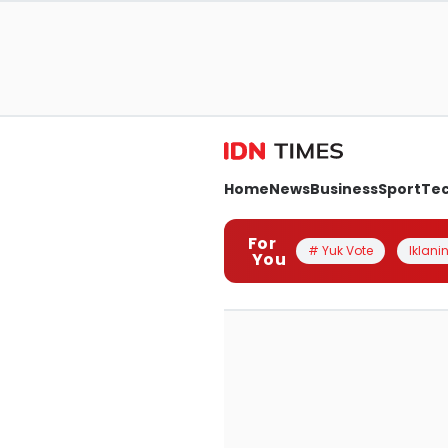
Home
News
Business
Sport
Te
For
# Yuk Vote
Iklanin
You