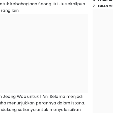
6
.
Piala A
untuk kebahagiaan Seong Hui Ju sekalipun
7
.
GIIAS 2
rang lain.
Min Jeong Woo untuk I An. Selama menjadi
usaha menunjukkan perannya dalam istana.
ndukung setianya untuk menyelesaikan