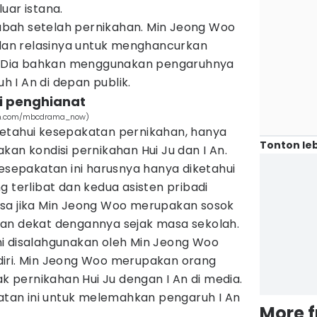
uar istana.
bah setelah pernikahan. Min Jeong Woo
an relasinya untuk menghancurkan
u. Dia bahkan menggunakan pengaruhnya
 I An di depan publik.
di penghianat
ram.com/mbcdrama_now)
etahui kesepakatan pernikahan, hanya
Tonton leb
kan kondisi pernikahan Hui Ju dan I An.
kesepakatan ini harusnya hanya diketahui
g terlibat dan kedua asisten pribadi
sa jika Min Jeong Woo merupakan sosok
an dekat dengannya sejak masa sekolah.
i disalahgunakan oleh Min Jeong Woo
diri. Min Jeong Woo merupakan orang
pernikahan Hui Ju dengan I An di media.
an ini untuk melemahkan pengaruh I An
More 