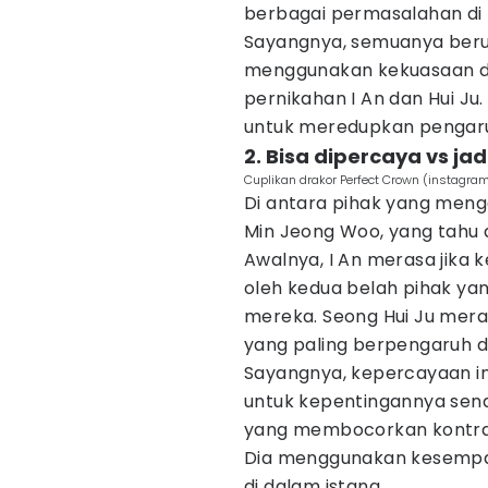
berbagai permasalahan di l
Sayangnya, semuanya beru
menggunakan kekuasaan d
pernikahan I An dan Hui J
untuk meredupkan pengaruh
2. Bisa dipercaya vs ja
Cuplikan drakor Perfect Crown (instag
Di antara pihak yang meng
Min Jeong Woo, yang tahu a
Awalnya, I An merasa jika 
oleh kedua belah pihak yan
mereka. Seong Hui Ju mera
yang paling berpengaruh d
Sayangnya, kepercayaan in
untuk kepentingannya sen
yang membocorkan kontrak 
Dia menggunakan kesempat
di dalam istana.