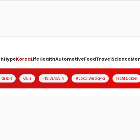
ch
Hype
Korea
Life
Health
Automotive
Food
Travel
Science
Me
 di IDN
Quiz
INSIDENESIA
#LokalBerdaya
Profil Dokter