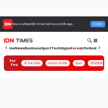
Baca artikel
IDN Times
lainnya di IDN App
Install
Home
News
Business
Sport
Tech
Hype
Korea
Life
Health
Aut
For
# Yuk Vote
Iklanin di IDN
Quiz
INSIDENESIA
You