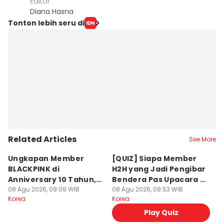
Editor
Diana Hasna
Tonton lebih seru di
Related Articles
See More
Ungkapan Member
[QUIZ] Siapa Member
R
BLACKPINK di
H2H yang Jadi Pengibar
S
Anniversary 10 Tahun,
Bendera Pas Upacara 17
t
Minta Maaf ke Fans
08 Agu 2026, 09:09 WIB
Agustus bareng Kamu?
08 Agu 2026, 08:53 WIB
M
08
Korea
Korea
Ko
Play Quiz