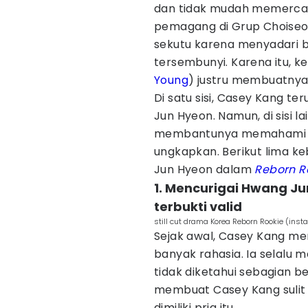
dan tidak mudah memercay
pemagang di Grup Choiseong
sekutu karena menyadari 
tersembunyi. Karena itu, 
Young
) justru membuatnya 
Di satu sisi, Casey Kang t
Jun Hyeon. Namun, di sisi la
membantunya memahami ber
ungkapkan. Berikut lima 
Jun Hyeon dalam
Reborn R
1. Mencurigai Hwang Ju
terbukti valid
still cut drama Korea Reborn Rookie (in
Sejak awal, Casey Kang m
banyak rahasia. Ia selalu 
tidak diketahui sebagian b
membuat Casey Kang sulit
dimiliki pria itu.