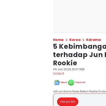
Home
Korea
Kdrama
5 Kebimbanga
terhadap Jun 
Rookie
09 Jun 2026, 15:07 WIB
Cicilia R
News
Channel
still cut drama Korea Reborn Rookie (in
Intinya Sih