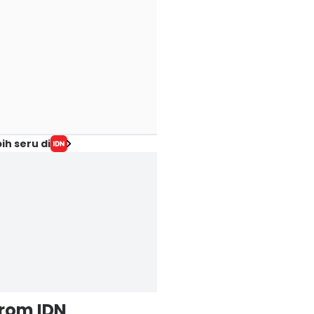
ih seru di
from IDN