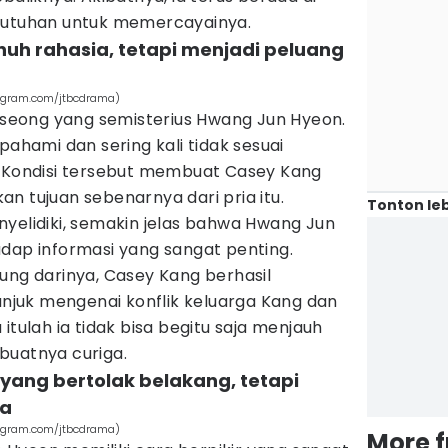
ebutuhan untuk memercayainya.
uh rahasia, tetapi menjadi peluang
stagram.com/jtbcdrama)
oiseong yang semisterius Hwang Jun Hyeon.
pahami dan sering kali tidak sesuai
. Kondisi tersebut membuat Casey Kang
n tujuan sebenarnya dari pria itu.
Tonton leb
yelidiki, semakin jelas bahwa Hwang Jun
adap informasi yang sangat penting.
ung darinya, Casey Kang berhasil
juk mengenai konflik keluarga Kang dan
itulah ia tidak bisa begitu saja menjauh
buatnya curiga.
 yang bertolak belakang, tetapi
ma
stagram.com/jtbcdrama)
More 