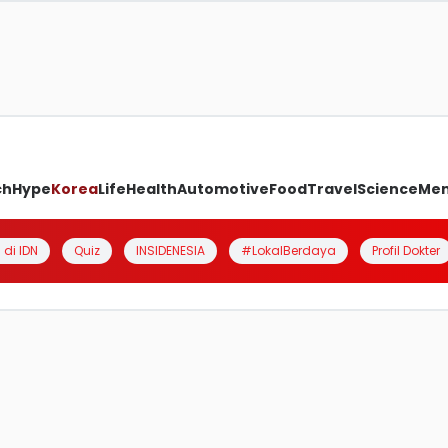
ch
Hype
Korea
Life
Health
Automotive
Food
Travel
Science
Me
 di IDN
Quiz
INSIDENESIA
#LokalBerdaya
Profil Dokter