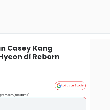
n Casey Kang
Hyeon di Reborn
Add Us on Google
stagram.com/jtbcdrama)