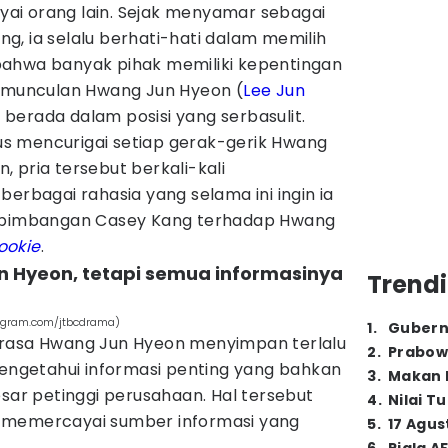
ai orang lain. Sejak menyamar sebagai
, ia selalu berhati-hati dalam memilih
bahwa banyak pihak memiliki kepentingan
kemunculan Hwang Jun Hyeon (
Lee Jun
berada dalam posisi yang serbasulit.
erus mencurigai setiap gerak-gerik Hwang
in, pria tersebut berkali-kali
bagai rahasia yang selama ini ingin ia
kebimbangan Casey Kang terhadap Hwang
ookie
.
n Hyeon, tetapi semua informasinya
Trendi
stagram.com/jtbcdrama)
1
.
Gubern
erasa Hwang Jun Hyeon menyimpan terlalu
2
.
Prabow
mengetahui informasi penting yang bahkan
3
.
Makan B
esar petinggi perusahaan. Hal tersebut
4
.
Nilai T
 memercayai sumber informasi yang
5
.
17 Agus