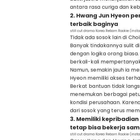
antara rasa curiga dan k
2. Hwang Jun Hyeon pen
terbaik baginya
still cut drama Korea Reborn Rookie (in
Tidak ada sosok lain di Ch
Banyak tindakannya sulit di
dengan logika orang biasa
berkali-kali mempertanyaka
Namun, semakin jauh ia men
Hyeon memiliki akses terh
Berkat bantuan tidak langs
menemukan berbagai petun
kondisi perusahaan. Karena 
dari sosok yang terus mem
3. Memiliki kepribadian
tetap bisa bekerja sa
still cut drama Korea Reborn Rookie (in