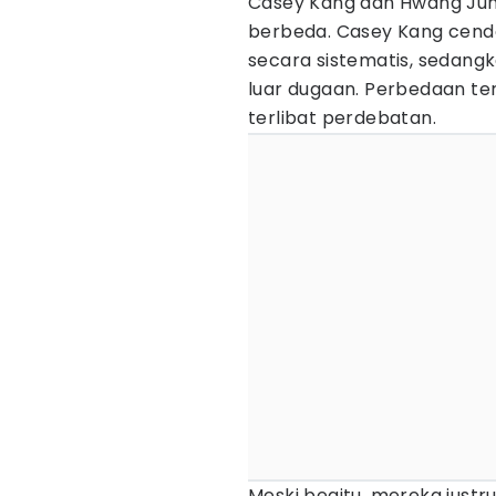
Casey Kang dan Hwang Jun 
berbeda. Casey Kang cend
secara sistematis, sedang
luar dugaan. Perbedaan t
terlibat perdebatan.
Meski begitu, mereka just