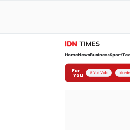
Home
News
Business
Sport
Te
For
# Yuk Vote
Iklanin
You