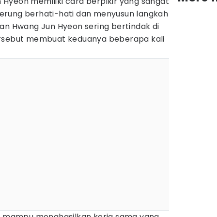
Hyeon memiliki cara berpikir yang sangat
erung berhati-hati dan menyusun langkah
kan Hwang Jun Hyeon sering bertindak di
ersebut membuat keduanya beberapa kali
ru mampu menghasilkan kerja sama yang