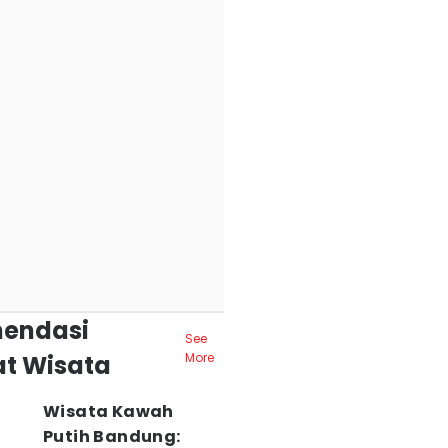
endasi
See
t Wisata
More
Wisata Kawah
Putih Bandung: