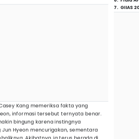
6
.
Piala A
7
.
GIIAS 2
i Casey Kang memeriksa fakta yang
on, informasi tersebut ternyata benar.
makin bingung karena instingnya
Jun Hyeon mencurigakan, sementara
baliknya. Akibatnya, ia terus berada di