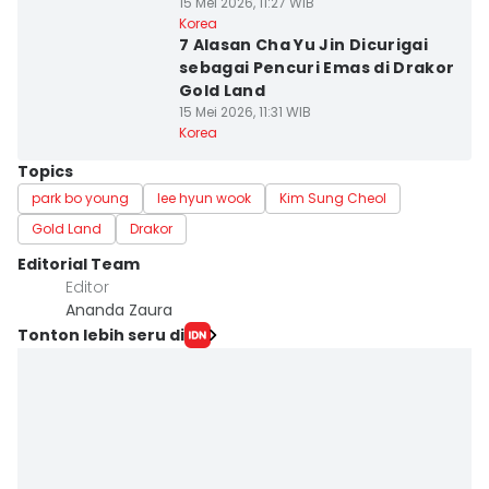
Land
15 Mei 2026, 11:27 WIB
Korea
7 Alasan Cha Yu Jin Dicurigai
sebagai Pencuri Emas di Drakor
Gold Land
15 Mei 2026, 11:31 WIB
Korea
Topics
park bo young
lee hyun wook
Kim Sung Cheol
Gold Land
Drakor
Editorial Team
Editor
Ananda Zaura
Tonton lebih seru di