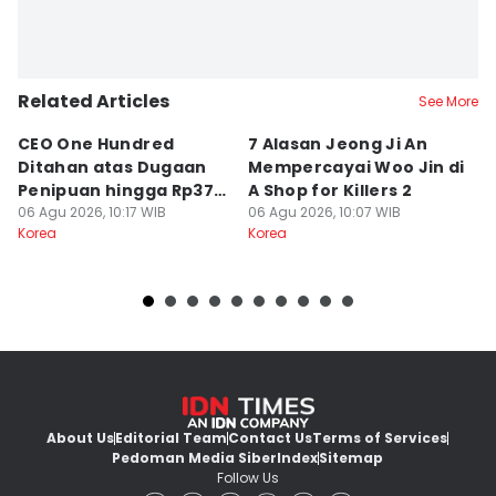
Related Articles
See More
CEO One Hundred
7 Alasan Jeong Ji An
7
Ditahan atas Dugaan
Mempercayai Woo Jin di
M
Penipuan hingga Rp379
A Shop for Killers 2
Gi
Miliar
06 Agu 2026, 10:17 WIB
06 Agu 2026, 10:07 WIB
06
Korea
Korea
Ko
About Us
Editorial Team
Contact Us
Terms of Services
Pedoman Media Siber
Index
Sitemap
Follow Us