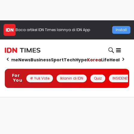
Baca artikel
IDN Times
lainnya di IDN App
Install
Home
News
Business
Sport
Tech
Hype
Korea
Life
Health
Aut
For
# Yuk Vote
Iklanin di IDN
Quiz
INSIDENESIA
You