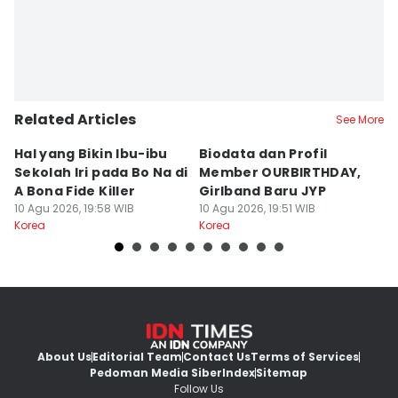
Related Articles
See More
Hal yang Bikin Ibu-ibu
Biodata dan Profil
H
Sekolah Iri pada Bo Na di
Member OURBIRTHDAY,
L
A Bona Fide Killer
Girlband Baru JYP
K
10 Agu 2026, 19:58 WIB
10 Agu 2026, 19:51 WIB
K
10
Korea
Korea
Ko
About Us
Editorial Team
Contact Us
Terms of Services
Pedoman Media Siber
Index
Sitemap
Follow Us