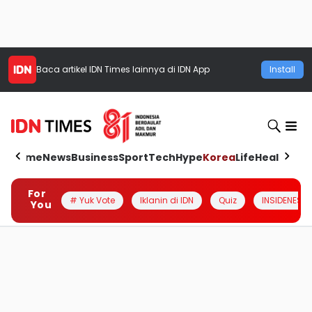
Baca artikel
IDN Times
lainnya di IDN App
Install
Home
News
Business
Sport
Tech
Hype
Korea
Life
Health
Aut
For
# Yuk Vote
Iklanin di IDN
Quiz
INSIDENESIA
You