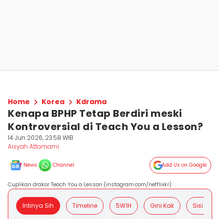
Home
Korea
Kdrama
Kenapa BPHP Tetap Berdiri meski
Kontroversial di Teach You a Lesson?
14 Jun 2026, 23:58 WIB
Aisyah Attamami
News
Channel
Add Us on Google
Cuplikan drakor Teach You a Lesson (instagram.com/netflixkr)
Intinya Sih
Timeline
5W1H
Gini Kak
Sisi Posit