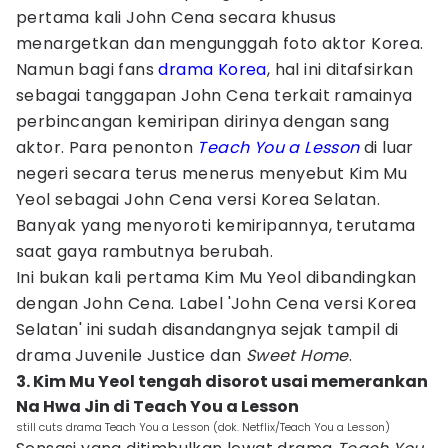
pertama kali John Cena secara khusus
menargetkan dan mengunggah foto aktor Korea.
Namun bagi fans
drama Korea
, hal ini ditafsirkan
sebagai tanggapan John Cena terkait ramainya
perbincangan kemiripan dirinya dengan sang
aktor. Para penonton
Teach You a Lesson
di luar
negeri secara terus menerus menyebut Kim Mu
Yeol sebagai John Cena versi Korea Selatan.
Banyak yang menyoroti kemiripannya, terutama
saat gaya rambutnya berubah.
Ini bukan kali pertama Kim Mu Yeol dibandingkan
dengan John Cena. Label 'John Cena versi Korea
Selatan' ini sudah disandangnya sejak tampil di
drama Juvenile Justice dan
Sweet Home
.
3. Kim Mu Yeol tengah disorot usai memerankan
Na Hwa Jin di Teach You a Lesson
still cuts drama Teach You a Lesson (dok. Netflix/Teach You a Lesson)