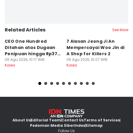
Related Articles
See More
CEO One Hundred
7 Alasan Jeong Ji An
7
Ditahan atas Dugaan
Mempercayai Woo Jin di
M
Penipuan hingga Rp379
A Shop for Killers 2
Gi
Miliar
06 Agu 2026, 10:17 WIB
06 Agu 2026, 10:07 WIB
06
Korea
Korea
Ko
About Us
Editorial Team
Contact Us
Terms of Services
Pedoman Media Siber
Index
Sitemap
Follow Us