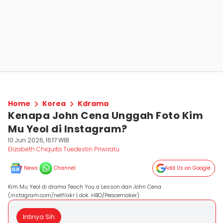
Home
Korea
Kdrama
Kenapa John Cena Unggah Foto Kim
Mu Yeol di Instagram?
10 Jun 2026, 16:17 WIB
Elizabeth Chiquita Tuedestin Priwiratu
News
Channel
Add Us on Google
Kim Mu Yeol di drama Teach You a Lesson dan John Cena
(instagram.com/netflixkr | dok. HBO/Peacemaker)
Intinya Sih