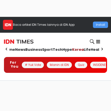
Baca artikel
IDN Times
lainnya di IDN App
Install
Home
News
Business
Sport
Tech
Hype
Korea
Life
Health
Aut
For
# Yuk Vote
Iklanin di IDN
Quiz
INSIDENESIA
You