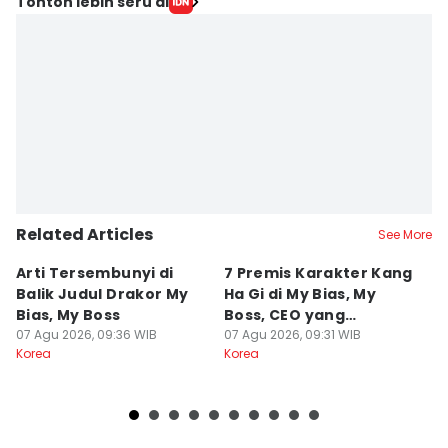
Tonton lebih seru di
Related Articles
See More
Arti Tersembunyi di
7 Premis Karakter Kang
5
Balik Judul Drakor My
Ha Gi di My Bias, My
Be
Bias, My Boss
Boss, CEO yang
di
07 Agu 2026, 09:36 WIB
Ambisius
07 Agu 2026, 09:31 WIB
07
Korea
Korea
Ko