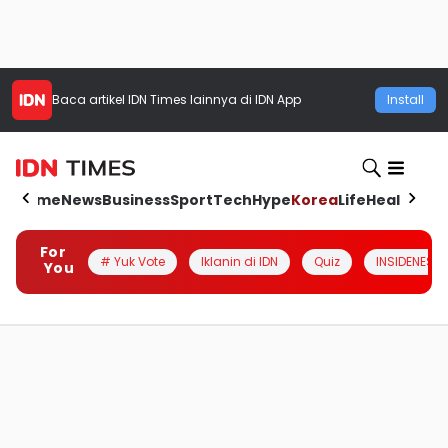
Baca artikel
IDN Times
lainnya di IDN App
Install
Home
News
Business
Sport
Tech
Hype
Korea
Life
Health
Aut
For
# Yuk Vote
Iklanin di IDN
Quiz
INSIDENESIA
You