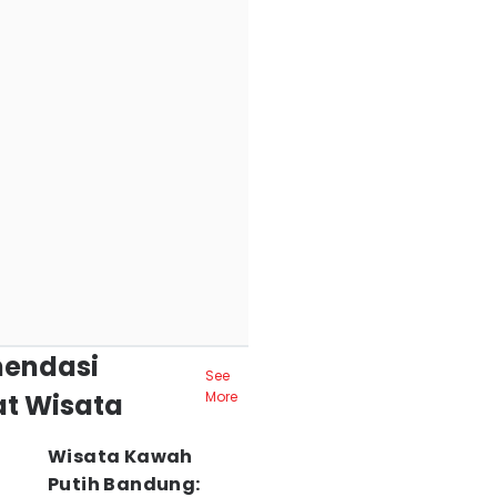
endasi
See
t Wisata
More
Wisata Kawah
Putih Bandung: