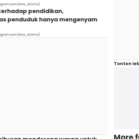
stagram.com/ena_drama)
 terhadap pendidikan,
as penduduk hanya mengenyam
stagram.com/ena_drama)
Tonton leb
More 