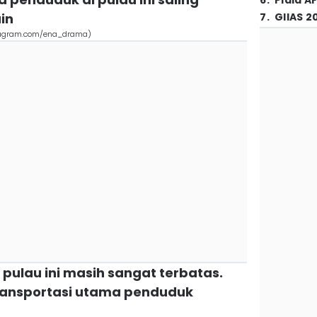
6
.
Piala A
in
7
.
GIIAS 2
stagram.com/ena_drama)
i pulau ini masih sangat terbatas.
ransportasi utama penduduk