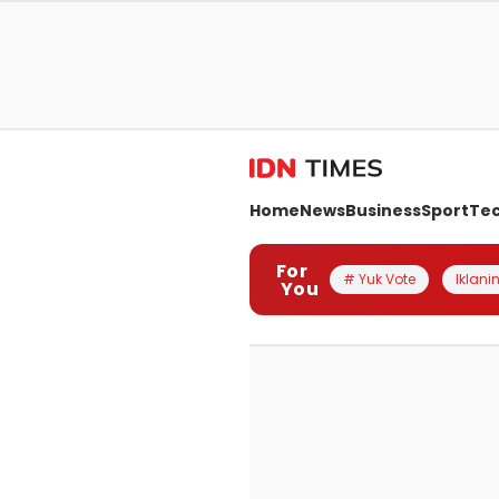
Home
News
Business
Sport
Te
For
# Yuk Vote
Iklanin
You