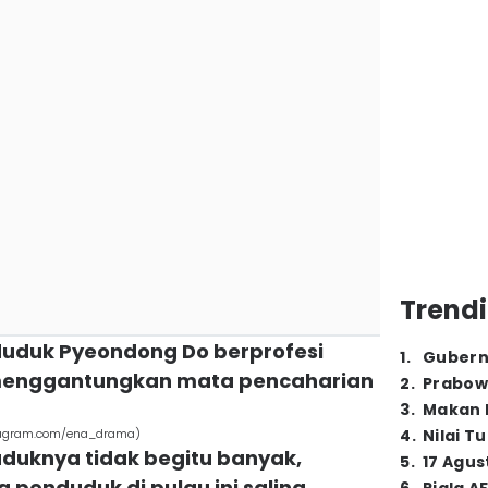
Trendi
duduk Pyeondong Do berprofesi
1
.
Gubern
menggantungkan mata pencaharian
2
.
Prabow
3
.
Makan B
stagram.com/ena_drama)
4
.
Nilai T
uduknya tidak begitu banyak,
5
.
17 Agus
penduduk di pulau ini saling