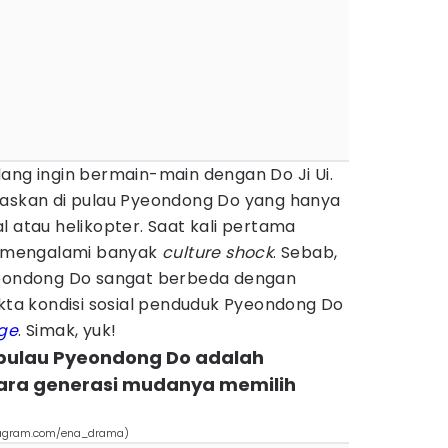
ang ingin bermain-main dengan Do Ji Ui.
gaskan di pulau Pyeondong Do yang hanya
l atau helikopter. Saat kali pertama
Ui mengalami banyak
culture shock
. Sebab,
Pyeondong Do sangat berbeda dengan
akta kondisi sosial penduduk Pyeondong Do
ge
. Simak, yuk!
 pulau Pyeondong Do adalah
 Para generasi mudanya memilih
stagram.com/ena_drama)