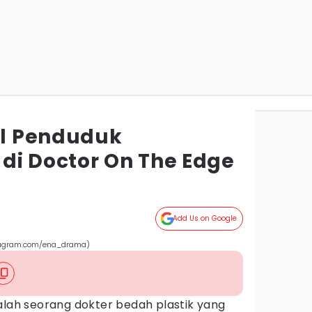
al Penduduk
di Doctor On The Edge
Add Us on Google
stagram.com/ena_drama)
alah seorang dokter bedah plastik yang