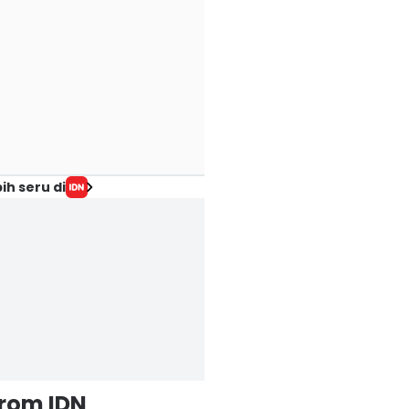
ih seru di
from IDN