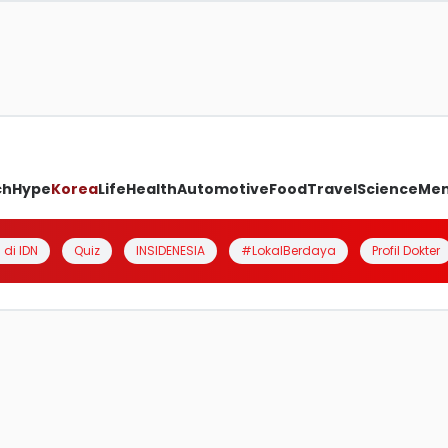
ch
Hype
Korea
Life
Health
Automotive
Food
Travel
Science
Me
 di IDN
Quiz
INSIDENESIA
#LokalBerdaya
Profil Dokter