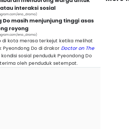
n hiburan mendorong warga untuk
atau interaksi sosial
stagram.com/ena_drama)
 Do masih menjunjung tinggi asas
ong royong
stagram.com/ena_drama)
p di kota merasa terkejut ketika melihat
k Pyeondong Do di drakor
Doctor on The
i kondisi sosial penduduk Pyeondong Do
diterima oleh penduduk setempat.