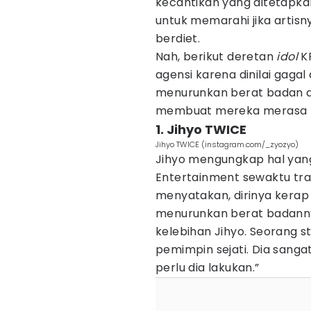
kecantikan yang ditetapkan
untuk memarahi jika artis
berdiet.
Nah, berikut deretan
idol
KP
agensi karena dinilai gagal
menurunkan berat badan d
membuat mereka merasa te
1. Jihyo TWICE
Jihyo TWICE (instagram.com/_zyozyo)
Jihyo mengungkap hal yan
Entertainment sewaktu tr
menyatakan, dirinya kerap
menurunkan berat badannya
kelebihan Jihyo. Seorang 
pemimpin sejati. Dia sanga
perlu dia lakukan.”