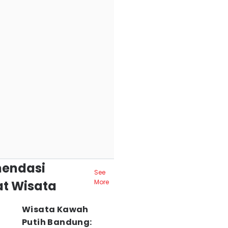
endasi
See
t Wisata
More
Wisata Kawah
Putih Bandung: