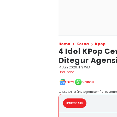
Home
Korea
Kpop
4 Idol KPop C
Ditegur Agensi
14 Jun 2026, 11:19 WIB
Fina Efendi
News
Channel
LE SSERAFIM (instagram.com/le_sserafi
Intinya Sih