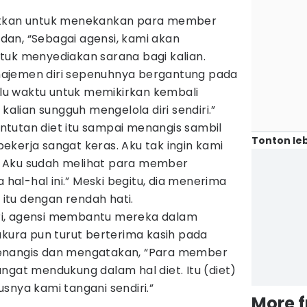
utkan untuk menekankan para member
an, “Sebagai agensi, kami akan
tuk menyediakan sarana bagi kalian.
ajemen diri sepenuhnya bergantung pada
erlu waktu untuk memikirkan kembali
 kalian sungguh mengelola diri sendiri.”
tutan diet itu sampai menangis sambil
Tonton leb
kerja sangat keras. Aku tak ingin kami
ni. Aku sudah melihat para member
a hal-hal ini.” Meski begitu, dia menerima
i itu dengan rendah hati.
i, agensi membantu mereka dalam
akura pun turut berterima kasih pada
enangis dan mengatakan, “Para member
ngat mendukung dalam hal diet. Itu (diet)
snya kami tangani sendiri.”
More 