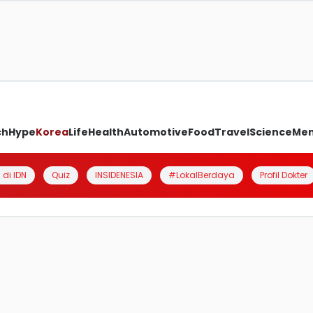
ch
Hype
Korea
Life
Health
Automotive
Food
Travel
Science
Me
 di IDN
Quiz
INSIDENESIA
#LokalBerdaya
Profil Dokter