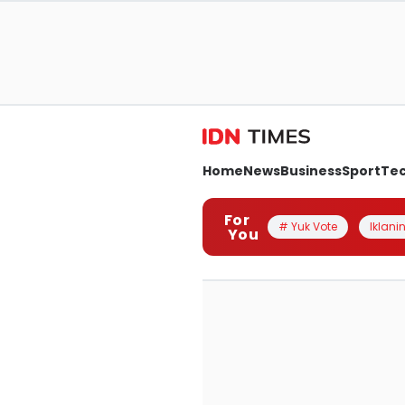
Home
News
Business
Sport
Te
For
# Yuk Vote
Iklanin
You