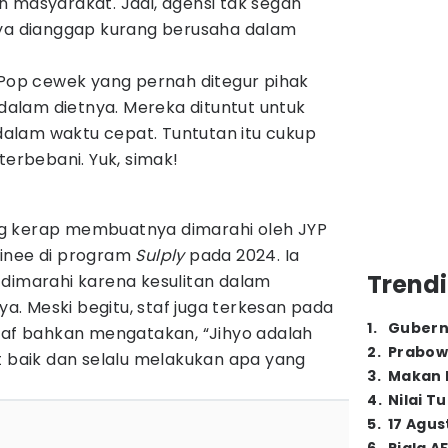
 masyarakat. Jadi, agensi tak segan
nya dianggap kurang berusaha dalam
op cewek yang pernah ditegur pihak
 dalam dietnya. Mereka dituntut untuk
alam waktu cepat. Tuntutan itu cukup
rbebani. Yuk, simak!
g kerap membuatnya dimarahi oleh JYP
ainee di program
Sulply
pada 2024. Ia
Trendi
 dimarahi karena kesulitan dalam
. Meski begitu, staf juga terkesan pada
1
.
Gubern
staf bahkan mengatakan, “Jihyo adalah
2
.
Prabow
t baik dan selalu melakukan apa yang
3
.
Makan B
4
.
Nilai T
5
.
17 Agus