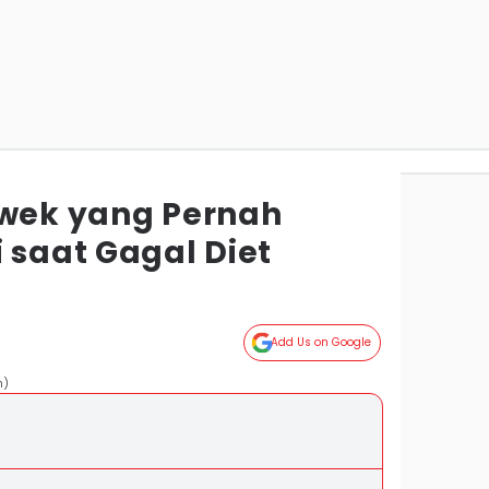
ewek yang Pernah
 saat Gagal Diet
Add Us on Google
m)