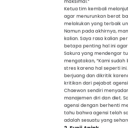
maksimal.”
Ketua tim kembali melanj
agar menurunkan berat bad
melakukan yang terbaik un
Namun pada akhirnya, man
kalian. Saya rasa kalian p
betapa penting hal ini agar
Sakura yang mendengar tun
mengatakan, “Kami sudah be
stres karena hal seperti i
berjuang dan dikritik karen
kritikan dari pejabat agens
Chaewon sendiri menyadar
manajemen diri dan diet. S
agensi dengan berhenti m
tahu bahwa agensi telah sa
adalah sesuatu yang seharu
2. Eunji Apink