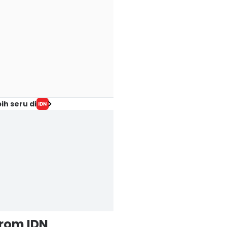
ih seru di
from IDN