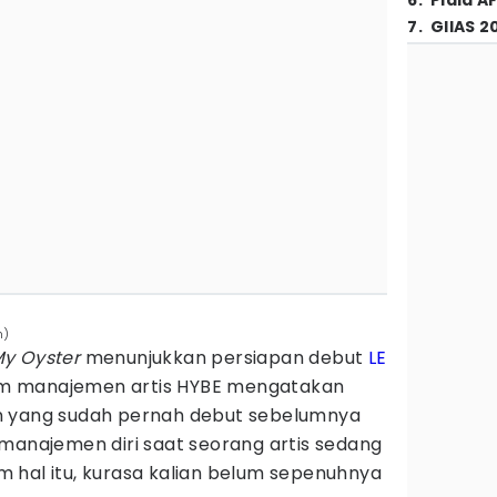
6
.
Piala A
7
.
GIIAS 2
m)
My Oyster
menunjukkan persiapan debut
LE
a tim manajemen artis HYBE mengatakan
n yang sudah pernah debut sebelumnya
manajemen diri saat seorang artis sedang
 hal itu, kurasa kalian belum sepenuhnya