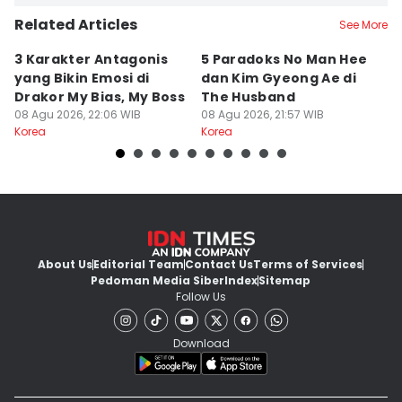
Related Articles
See More
3 Karakter Antagonis
5 Paradoks No Man Hee
8
yang Bikin Emosi di
dan Kim Gyeong Ae di
A
Drakor My Bias, My Boss
The Husband
S
08 Agu 2026, 22:06 WIB
08 Agu 2026, 21:57 WIB
08
Korea
Korea
Ko
About Us
Editorial Team
Contact Us
Terms of Services
Pedoman Media Siber
Index
Sitemap
Follow Us
Download