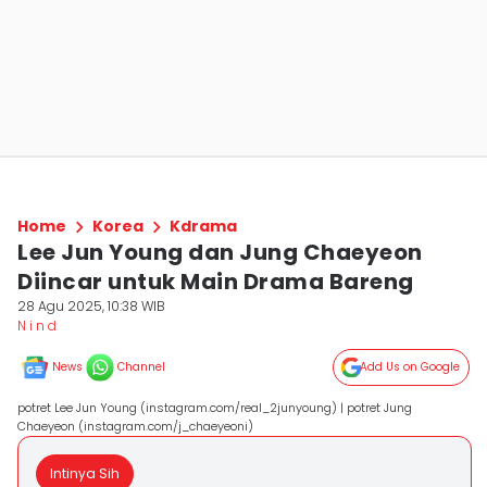
Home
Korea
Kdrama
Lee Jun Young dan Jung Chaeyeon
Diincar untuk Main Drama Bareng
28 Agu 2025, 10:38 WIB
N i n d
News
Channel
Add Us on Google
potret Lee Jun Young (instagram.com/real_2junyoung) | potret Jung
Chaeyeon (instagram.com/j_chaeyeoni)
Intinya Sih