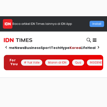
Baca artikel
IDN Times
lainnya di IDN App
Install
Home
News
Business
Sport
Tech
Hype
Korea
Life
Health
Aut
For
# Yuk Vote
Iklanin di IDN
Quiz
INSIDENESIA
You