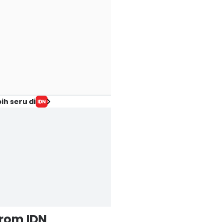
ih seru di
from IDN