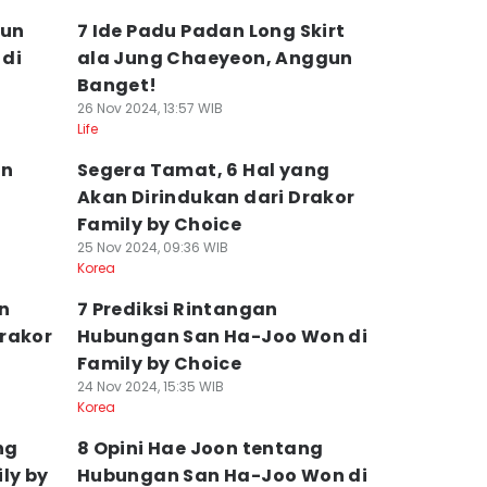
Jun
7 Ide Padu Padan Long Skirt
 di
ala Jung Chaeyeon, Anggun
Banget!
26 Nov 2024, 13:57 WIB
Life
on
Segera Tamat, 6 Hal yang
Akan Dirindukan dari Drakor
Family by Choice
25 Nov 2024, 09:36 WIB
Korea
n
7 Prediksi Rintangan
rakor
Hubungan San Ha-Joo Won di
Family by Choice
24 Nov 2024, 15:35 WIB
Korea
ng
8 Opini Hae Joon tentang
ly by
Hubungan San Ha-Joo Won di