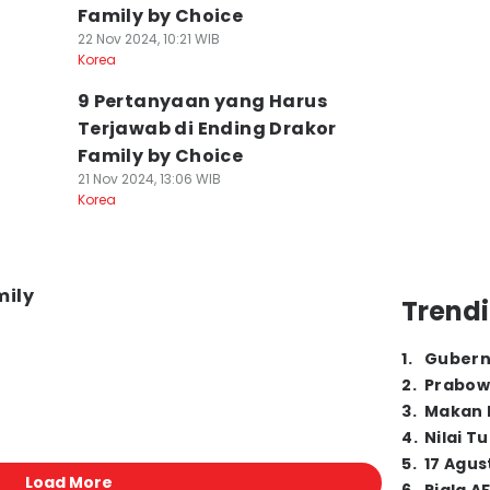
Family by Choice
22 Nov 2024, 10:21 WIB
Korea
9 Pertanyaan yang Harus
Terjawab di Ending Drakor
Family by Choice
21 Nov 2024, 13:06 WIB
Korea
a
mily
Trendi
1
.
Gubern
2
.
Prabow
3
.
Makan B
4
.
Nilai T
5
.
17 Agus
Load More