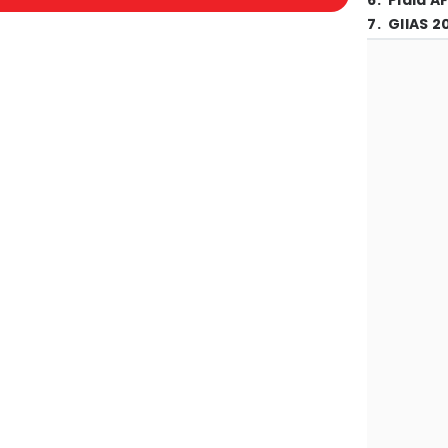
6
.
Piala A
7
.
GIIAS 2