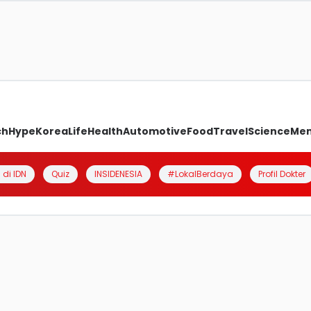
ch
Hype
Korea
Life
Health
Automotive
Food
Travel
Science
Me
 di IDN
Quiz
INSIDENESIA
#LokalBerdaya
Profil Dokter