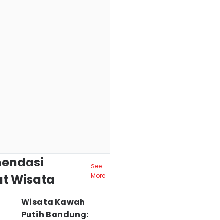
endasi
See
t Wisata
More
Wisata Kawah
Putih Bandung: