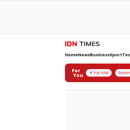
Home
News
Business
Sport
Te
For
# Yuk Vote
Iklanin
You