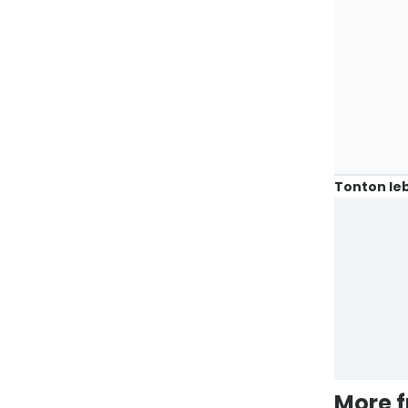
Tonton leb
More 