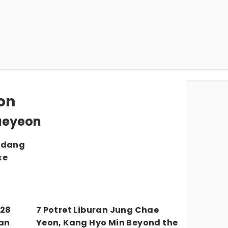
on
haeyeon
Sedang
ke
-28
7 Potret Liburan Jung Chae
an
Yeon, Kang Hyo Min Beyond the