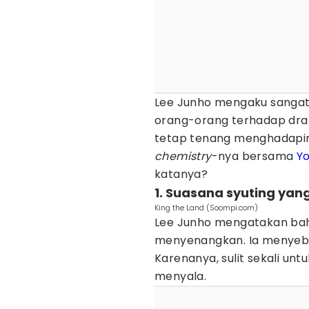
Lee Junho mengaku sangat 
orang-orang terhadap dram
tetap tenang menghadapiny
chemistry
-nya bersama
Y
katanya?
1. Suasana syuting ya
King the Land (Soompi.com)
Lee Junho mengatakan ba
menyenangkan. Ia menyebut
Karenanya, sulit sekali u
menyala.