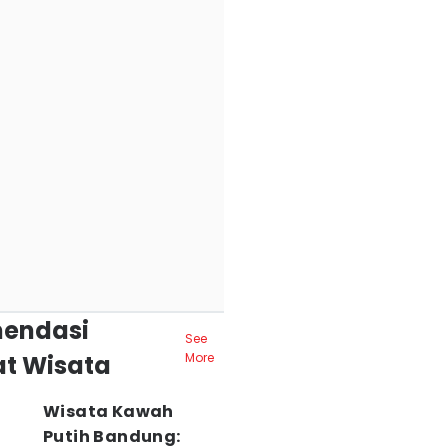
endasi
See
t Wisata
More
Wisata Kawah
Putih Bandung: