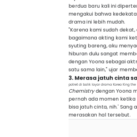
berdua baru kali ini diper
mengakui bahwa kedekatan
drama ini lebih mudah.
"Karena kami sudah dekat,
bagaimana akting kami ket
syuting bareng, aku menyad
hiburan dulu sangat memba
dengan Yoona sebagai aktri
satu sama lain," ujar membe
3. Merasa jatuh cinta 
potret di balik layar drama Korea King t
Chemistry
dengan Yoona me
pernah ada momen ketika i
bisa jatuh cinta, nih.' Sa
merasakan hal tersebut.