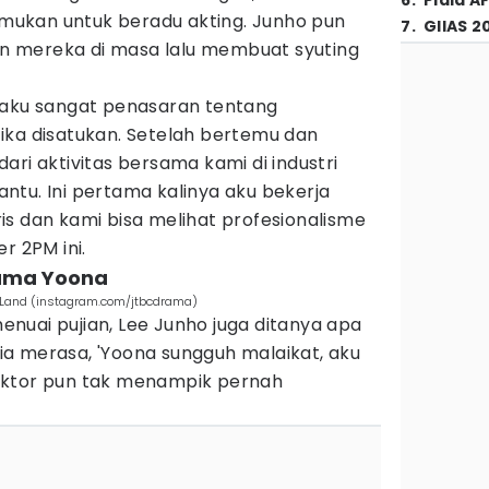
6
.
Piala A
temukan untuk beradu akting. Junho pun
7
.
GIIAS 2
 mereka di masa lalu membuat syuting
 aku sangat penasaran tentang
ika disatukan. Setelah bertemu dan
ari aktivitas bersama kami di industri
ntu. Ini pertama kalinya aku bekerja
s dan kami bisa melihat profesionalisme
r 2PM ini.
sama Yoona
he Land (instagram.com/jtbcdrama)
nuai pujian, Lee Junho juga ditanya apa
a merasa, 'Yoona sungguh malaikat, aku
ng aktor pun tak menampik pernah