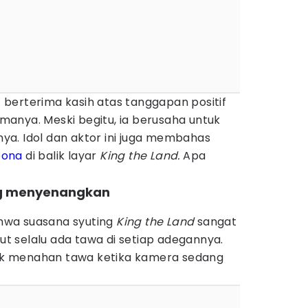
berterima kasih atas tanggapan positif
anya. Meski begitu, ia berusaha untuk
a. Idol dan aktor ini juga membahas
oona
di balik layar
King the Land.
Apa
ng menyenangkan
hwa suasana syuting
King the Land
sangat
 selalu ada tawa di setiap adegannya.
ntuk menahan tawa ketika kamera sedang