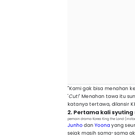
"Kami gak bisa menahan ke
'
Cut!
' Menahan tawa itu sun
katanya tertawa, dilansir 
2. Pertama kali syutin
pemain drama Korea King the Land (ins
Junho
dan
Yoona
yang seum
sejak masih sama-sama akti