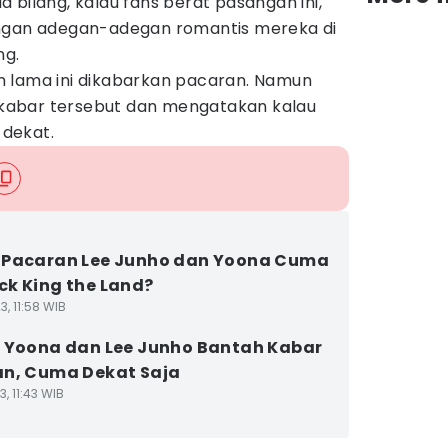
 bilang, kalau fans berat pasangan ini,
engan adegan-adegan romantis mereka di
ng.
 lama ini dikabarkan pacaran. Namun
abar tersebut dan mengatakan kalau
dekat.
 Pacaran Lee Junho dan Yoona Cuma
k King the Land?
3, 11:58 WIB
 Yoona dan Lee Junho Bantah Kabar
n, Cuma Dekat Saja
3, 11:43 WIB