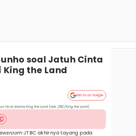
unho soal Jatuh Cinta
 King the Land
Add Us on Google
n Ho di drama King the Land (dok. jTBC/King the Land)
ewsroom
JTBC akhirnya tayang pada