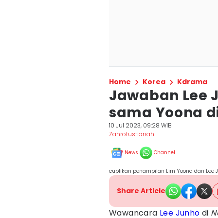
Home
Korea
Kdrama
Jawaban Lee J
sama Yoona di
10 Jul 2023, 09:28 WIB
Zahrotustianah
News
Channel
cuplikan penampilan Lim Yoona dan Lee Ju
Share Article
Wawancara
Lee Junho
di
N