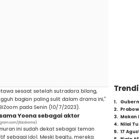
Trendi
tawa sesaat setelah sutradara bilang,
gguh bagian paling sulit dalam drama ini,"
1
.
Gubern
KBIZoom pada Senin (10/7/2023).
2
.
Prabow
g sama Yoona sebagai aktor
3
.
Makan B
tagram.com/jtbcdrama)
4
.
Nilai T
uran ini sudah dekat sebagai teman
5
.
17 Agus
f sebagai idol. Meski begitu, mereka