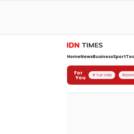
Home
News
Business
Sport
Te
For
# Yuk Vote
Iklanin
You