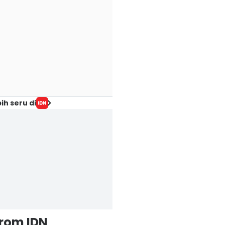
ih seru di
from IDN