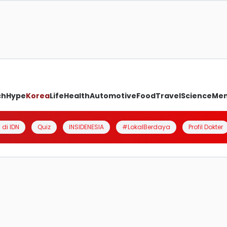
ch
Hype
Korea
Life
Health
Automotive
Food
Travel
Science
Me
 di IDN
Quiz
INSIDENESIA
#LokalBerdaya
Profil Dokter