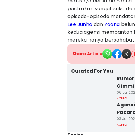
manisnya bersama Yoona. Ia
pasti akan sangat suka d
episode-episode mendata
Lee Junho
dan
Yoona
belum
kedua agensi membantah k
mereka hanya bersahabat 
Share Article
Curated For You
Rumor
Gimmic
06 Jul 202
Korea
Agensi
Pacara
03 Jul 202
Korea