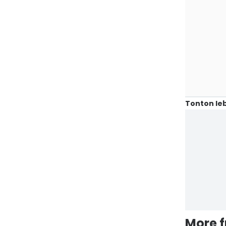
Tonton leb
More 