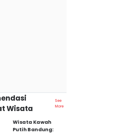
endasi
See
t Wisata
More
Wisata Kawah
Putih Bandung: