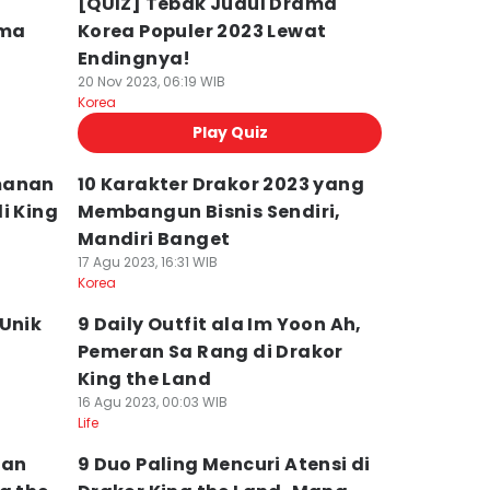
[QUIZ] Tebak Judul Drama
ama
Korea Populer 2023 Lewat
Endingnya!
20 Nov 2023, 06:19 WIB
Korea
Play Quiz
manan
10 Karakter Drakor 2023 yang
i King
Membangun Bisnis Sendiri,
Mandiri Banget
17 Agu 2023, 16:31 WIB
Korea
 Unik
9 Daily Outfit ala Im Yoon Ah,
a
Pemeran Sa Rang di Drakor
King the Land
16 Agu 2023, 00:03 WIB
Life
dan
9 Duo Paling Mencuri Atensi di