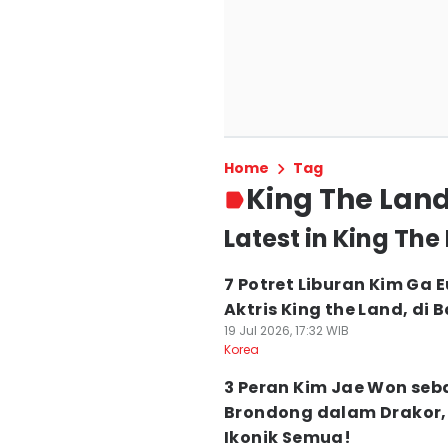
Home
Tag
King The Lan
Latest in King The
7 Potret Liburan Kim Ga E
Aktris King the Land, di B
19 Jul 2026, 17:32 WIB
Korea
3 Peran Kim Jae Won seb
Brondong dalam Drakor,
Ikonik Semua!