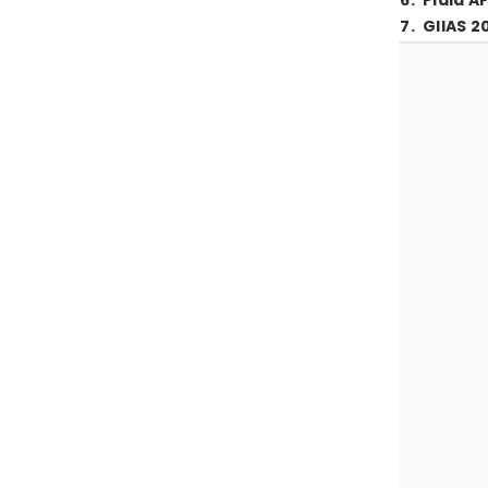
6
.
Piala A
7
.
GIIAS 2