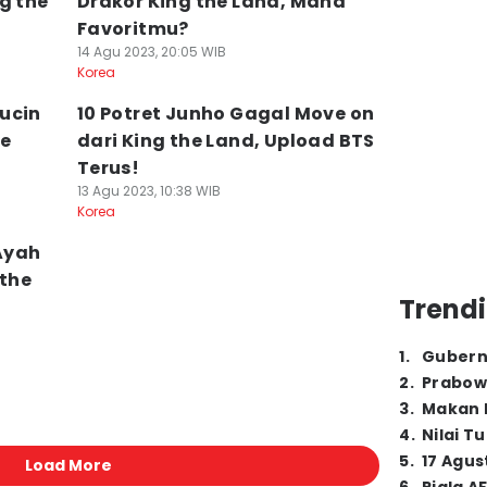
g the
Drakor King the Land, Mana
Favoritmu?
14 Agu 2023, 20:05 WIB
Korea
ucin
10 Potret Junho Gagal Move on
he
dari King the Land, Upload BTS
Terus!
13 Agu 2023, 10:38 WIB
Korea
 Ayah
 the
Trendi
1
.
Gubern
2
.
Prabow
3
.
Makan B
4
.
Nilai T
5
.
17 Agus
Load More