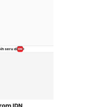
ih seru di
from IDN