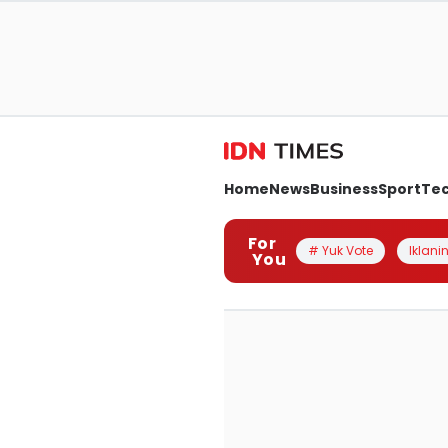
Home
News
Business
Sport
Te
For
# Yuk Vote
Iklanin
You