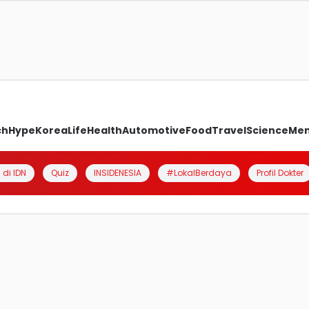
ch
Hype
Korea
Life
Health
Automotive
Food
Travel
Science
Me
 di IDN
Quiz
INSIDENESIA
#LokalBerdaya
Profil Dokter