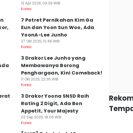
13 Apr 2026, 09:39 WIB
Korea
an
7 Potret Pernikahan Kim Ga
kor,
Eun dan Yoon Sun Woo, Ada
YoonA-Lee Junho
27 Okt 2025, 12:48 WIB
Korea
3 Drakor Lee Junho yang
Ada
Membawanya Borong
Penghargaan, Kini Comeback!
11 Okt 2025, 22:36 WIB
Korea
erat
3 Drakor Yoona SNSD Raih
Rekom
a
Rating 2 Digit, Ada Bon
Tempa
Appetit, Your Majesty
03 Sep 2025, 18:06 WIB
Korea