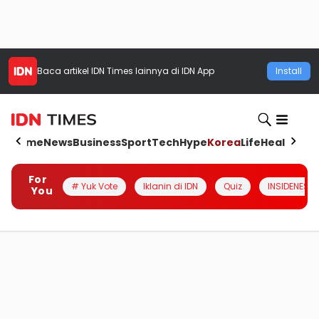
Baca artikel
IDN Times
lainnya di IDN App
Install
Home
News
Business
Sport
Tech
Hype
Korea
Life
Health
Aut
For
# Yuk Vote
Iklanin di IDN
Quiz
INSIDENESIA
You