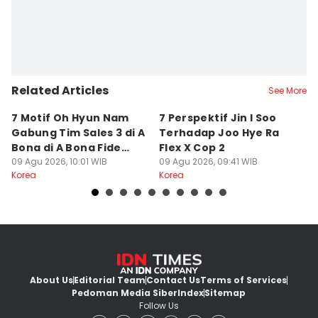
Related Articles
See More
7 Motif Oh Hyun Nam
7 Perspektif Jin I Soo
7
Gabung Tim Sales 3 di A
Terhadap Joo Hye Ra
Be
Bona di A Bona Fide
Flex X Cop 2
K
Killer
09 Agu 2026, 10:01 WIB
09 Agu 2026, 09:41 WIB
09
Korea
Korea
Ko
About Us
Editorial Team
Contact Us
Terms of Services
Pedoman Media Siber
Index
Sitemap
Follow Us