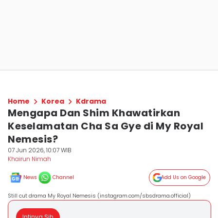
Home
Korea
Kdrama
Mengapa Dan Shim Khawatirkan
Keselamatan Cha Sa Gye di My Royal
Nemesis?
07 Jun 2026, 10:07 WIB
Khairun Nimah
News
Channel
Add Us on Google
Still cut drama My Royal Nemesis (instagram.com/sbsdrama.official)
Intinya Sih