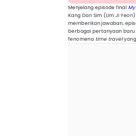
Menjelang episode final
My
Kang Dan Sim (Lim Ji Yeon) 
memberikan jawaban, epi
berbagai pertanyaan baru m
fenomena
time travel
yang