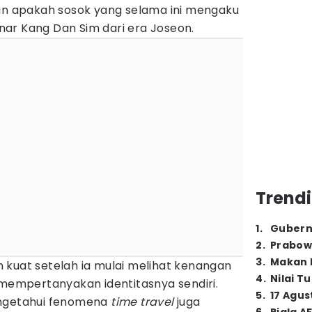
 apakah sosok yang selama ini mengaku
ar Kang Dan Sim dari era Joseon.
Trendi
1
.
Gubern
2
.
Prabow
3
.
Makan B
 kuat setelah ia mulai melihat kenangan
4
.
Nilai T
 mempertanyakan identitasnya sendiri.
5
.
17 Agus
engetahui fenomena
time travel
juga