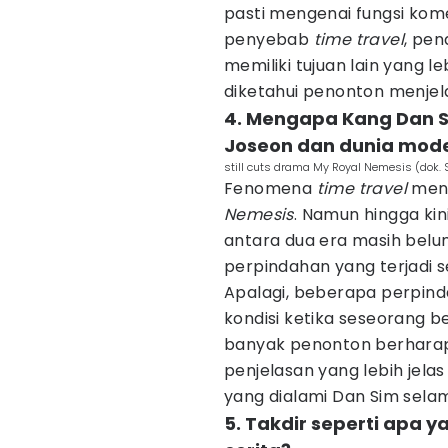
pasti mengenai fungsi kom
penyebab
time travel
, pen
memiliki tujuan lain yang le
diketahui penonton menjela
4. Mengapa Kang Dan S
Joseon dan dunia mod
still cuts drama My Royal Nemesis (dok.
Fenomena
time travel
menj
Nemesis
. Namun hingga ki
antara dua era masih belu
perpindahan yang terjadi 
Apalagi, beberapa perpin
kondisi ketika seseorang b
banyak penonton berhara
penjelasan yang lebih jel
yang dialami Dan Sim selama
5. Takdir seperti apa 