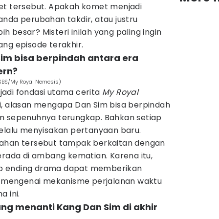
et tersebut. Apakah komet menjadi
anda perubahan takdir, atau justru
bih besar? Misteri inilah yang paling ingin
ng episode terakhir.
im bisa berpindah antara era
ern?
 SBS/My Royal Nemesis)
adi fondasi utama cerita
My Royal
ni, alasan mengapa Dan Sim bisa berpindah
m sepenuhnya terungkap. Bahkan setiap
selalu menyisakan pertanyaan baru.
dahan tersebut tampak berkaitan dengan
erada di ambang kematian. Karena itu,
p ending drama dapat memberikan
as mengenai mekanisme perjalanan waktu
 ini.
yang menanti Kang Dan Sim di akhir