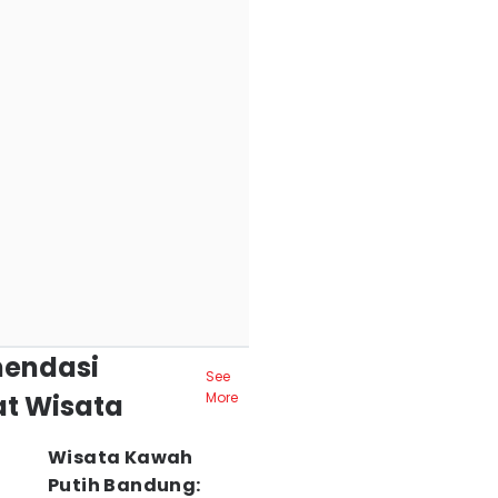
endasi
See
t Wisata
More
Wisata Kawah
Putih Bandung: