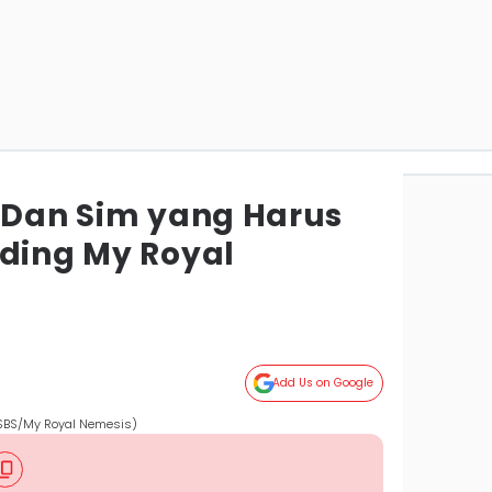
g Dan Sim yang Harus
nding My Royal
Add Us on Google
 SBS/My Royal Nemesis)