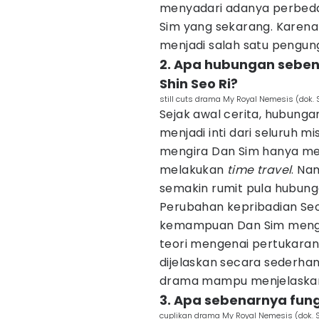
menyadari adanya perbeda
Sim yang sekarang. Karena 
menjadi salah satu pengung
2. Apa hubungan seben
Shin Seo Ri?
still cuts drama My Royal Nemesis (dok.
Sejak awal cerita, hubunga
menjadi inti dari seluruh m
mengira Dan Sim hanya me
melakukan
time travel
. Na
semakin rumit pula hubun
Perubahan kepribadian Seo 
kemampuan Dan Sim mengak
teori mengenai pertukara
dijelaskan secara sederhan
drama mampu menjelaskan 
3. Apa sebenarnya fung
cuplikan drama My Royal Nemesis (dok.