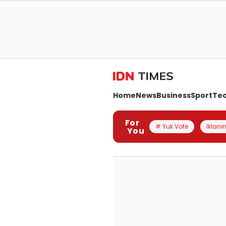
Home
News
Business
Sport
Te
For
# Yuk Vote
Iklanin
You