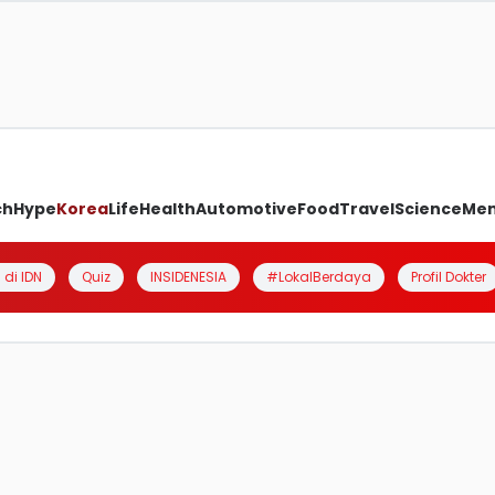
ch
Hype
Korea
Life
Health
Automotive
Food
Travel
Science
Me
 di IDN
Quiz
INSIDENESIA
#LokalBerdaya
Profil Dokter