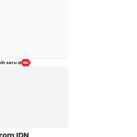
ih seru di
from IDN