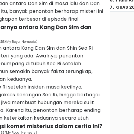
6
.
Piala A
an antara Dan Sim di masa lalu dan Dan
7
.
GIIAS 2
itu, banyak penonton berharap misteri ini
kapan terbesar di episode final.
arnya antara Kang Dan Sim dan
 SBS/My Royal Nemesis)
n antara Kang Dan Sim dan Shin Seo Ri
isteri yang ada. Awalnya, penonton
numpang di tubuh Seo Ri setelah
mun semakin banyak fakta terungkap,
gan keduanya.
Ri setelah insiden masa kecilnya,
ses kenangan Seo Ri, hingga berbagai
n jiwa membuat hubungan mereka sulit
a. Karena itu, penonton berharap ending
keterkaitan keduanya secara utuh.
si komet misterius dalam cerita ini?
 SBS/My Royal Nemesis)