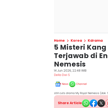
Home
Korea
Kdrama
5 Misteri Kan
Terjawab di E
Nemesis
14 Jun 2026, 22:48 WIB
Della Dwi S
News
Channel
still cuts drama My Royal Nemesis (dok.
Share Article