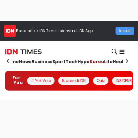
Baca artikel
IDN Times
lainnya di IDN App
Install
Home
News
Business
Sport
Tech
Hype
Korea
Life
Health
Aut
For
# Yuk Vote
Iklanin di IDN
Quiz
INSIDENESIA
You