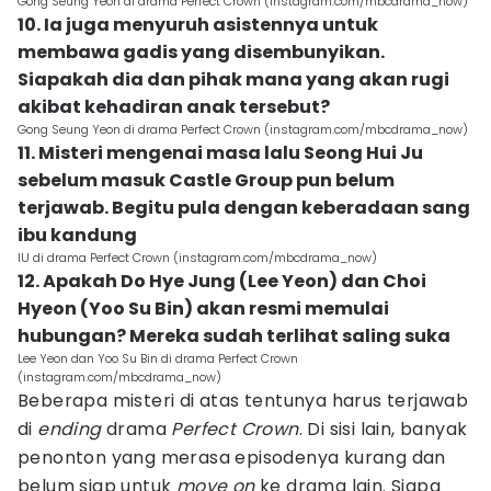
Gong Seung Yeon di drama Perfect Crown (instagram.com/mbcdrama_now)
10. Ia juga menyuruh asistennya untuk
membawa gadis yang disembunyikan.
Siapakah dia dan pihak mana yang akan rugi
akibat kehadiran anak tersebut?
Gong Seung Yeon di drama Perfect Crown (instagram.com/mbcdrama_now)
11. Misteri mengenai masa lalu Seong Hui Ju
sebelum masuk Castle Group pun belum
terjawab. Begitu pula dengan keberadaan sang
ibu kandung
IU di drama Perfect Crown (instagram.com/mbcdrama_now)
12. Apakah Do Hye Jung (Lee Yeon) dan Choi
Hyeon (Yoo Su Bin) akan resmi memulai
hubungan? Mereka sudah terlihat saling suka
Lee Yeon dan Yoo Su Bin di drama Perfect Crown
(instagram.com/mbcdrama_now)
Beberapa misteri di atas tentunya harus terjawab
di
ending
drama
Perfect Crown
. Di sisi lain, banyak
penonton yang merasa episodenya kurang dan
belum siap untuk
move on
ke drama lain. Siapa