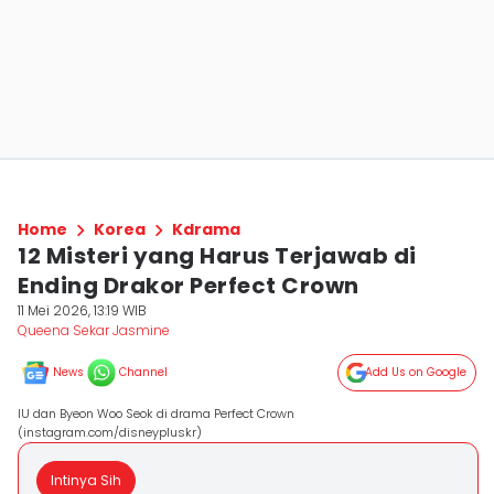
Home
Korea
Kdrama
12 Misteri yang Harus Terjawab di
Ending Drakor Perfect Crown
11 Mei 2026, 13:19 WIB
Queena Sekar Jasmine
News
Channel
Add Us on Google
IU dan Byeon Woo Seok di drama Perfect Crown
(instagram.com/disneypluskr)
Intinya Sih