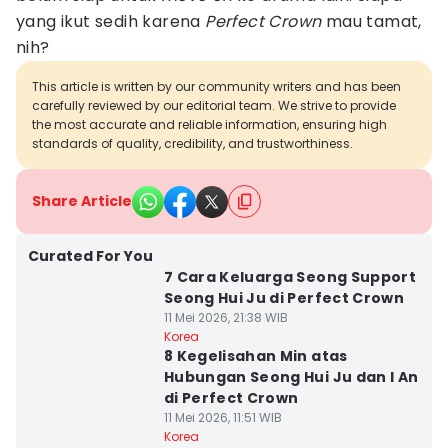
yang ikut sedih karena
Perfect Crown
mau tamat,
nih?
This article is written by our community writers and has been
carefully reviewed by our editorial team. We strive to provide
the most accurate and reliable information, ensuring high
standards of quality, credibility, and trustworthiness.
Share Article
Curated For You
7 Cara Keluarga Seong Support
Seong Hui Ju di Perfect Crown
11 Mei 2026, 21:38 WIB
Korea
8 Kegelisahan Min atas
Hubungan Seong Hui Ju dan I An
di Perfect Crown
11 Mei 2026, 11:51 WIB
Korea