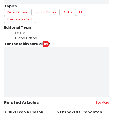
Topics
Perfect Crown
Ending Drakor
Drakor
IU
Byeon Woo Seok
Editorial Team
Editor
Diana Hasna
Tonton lebih seru di
Related Articles
See More
7 Bukti Yeo Ri Sosok
5 Ekspektasi Penonton
A