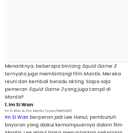
Menariknya, beberapa bintang
Squid Game 3
ternyata juga membintangi film
Mantis.
Mereka
reuni dan kembali beradu akting. Siapa saja
pemeran
Squid Game 3
yang juga tampil di
Mantis
?
1. Im Si Wan
Im Si Wan di film Mantis (x.com/NetflixKR)
Im Si Wan
berperan jadi Lee Hanul, pembunuh
bayaran yang diakui kemampuannya dalam film
Mantis.
Lee Hanul biasa menuntaskan pekerjaan