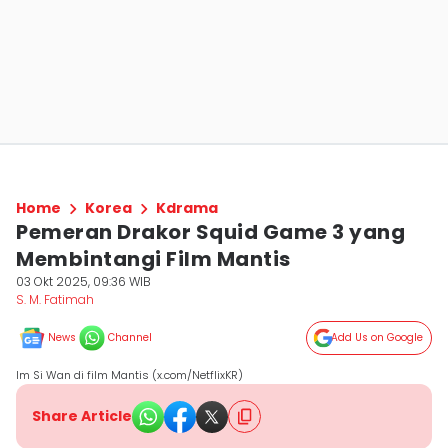
Home
Korea
Kdrama
Pemeran Drakor Squid Game 3 yang
Membintangi Film Mantis
03 Okt 2025, 09:36 WIB
S. M. Fatimah
News
Channel
Add Us on Google
Im Si Wan di film Mantis (x.com/NetflixKR)
Share Article