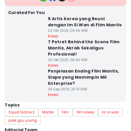
Curated For You
5 Artis Korea yang Reuni
dengan Im Si Wan di Film Mantis
03 Okt 2025, 09:06 WIB
Korea
7 Potret Behind the Scene Film
Mantis, Akrab Sekaligus
Profesional!
03 Okt 2025, 08:43 WIB
Korea
Penjelasan Ending Film Mantis,
Siapa yang Memimpin MK
Enterprise?
29 Sep 2025, 20:31 WIB
Korea
Topics
Squid Game 3
Mantis
Film
film korea
im si wan
park gyu young
Editorial Team