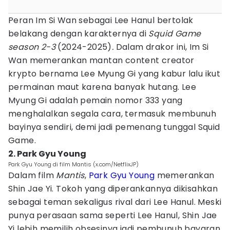
Peran Im Si Wan sebagai Lee Hanul bertolak
belakang dengan karakternya di
Squid Game
season 2-3
(2024-2025)
.
Dalam drakor ini, Im Si
Wan memerankan mantan content creator
krypto bernama Lee Myung Gi yang kabur lalu ikut
permainan maut karena banyak hutang. Lee
Myung Gi adalah pemain nomor 333 yang
menghalalkan segala cara, termasuk membunuh
bayinya sendiri, demi jadi pemenang tunggal Squid
Game.
2. Park Gyu Young
Park Gyu Young di film Mantis (x.com/NetflixJP)
Dalam film
Mantis
,
Park Gyu Young
memerankan
Shin Jae Yi. Tokoh yang diperankannya dikisahkan
sebagai teman sekaligus rival dari Lee Hanul. Meski
punya perasaan sama seperti Lee Hanul, Shin Jae
Yi lebih memilih obsesinya jadi pembunuh bayaran