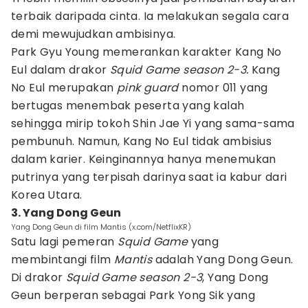
terbaik daripada cinta. Ia melakukan segala cara
demi mewujudkan ambisinya.
Park Gyu Young memerankan karakter Kang No
Eul dalam drakor
Squid Game season 2-3.
Kang
No Eul merupakan
pink guard
nomor 011 yang
bertugas menembak peserta yang kalah
sehingga mirip tokoh Shin Jae Yi yang sama-sama
pembunuh. Namun, Kang No Eul tidak ambisius
dalam karier. Keinginannya hanya menemukan
putrinya yang terpisah darinya saat ia kabur dari
Korea Utara.
3. Yang Dong Geun
Yang Dong Geun di film Mantis (x.com/NetflixKR)
Satu lagi pemeran
Squid Game
yang
membintangi film
Mantis
adalah Yang Dong Geun.
Di drakor
Squid Game season 2-3
, Yang Dong
Geun berperan sebagai Park Yong Sik yang