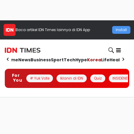
Baca artikel
IDN Times
lainnya di IDN App
Install
Home
News
Business
Sport
Tech
Hype
Korea
Life
Health
Aut
For
# Yuk Vote
Iklanin di IDN
Quiz
INSIDENESIA
You