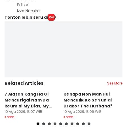
Editor
Izza Namira
Tonton lebih seru di
Related Articles
See More
7 Alasan Kang Ha Gi
Kenapa Noh Man Hui
J
Mencurigai Nam Da
Menculik Ko Se Yun di
T
Reum di My Bias, My
Drakor The Husband?
P
Boss
10 Agu 2026, 13:07 WIB
10 Agu 2026, 13:06 WIB
Ja
10
Korea
Korea
Ko