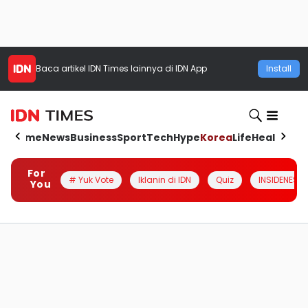
Baca artikel
IDN Times
lainnya di IDN App
Install
Home
News
Business
Sport
Tech
Hype
Korea
Life
Health
Aut
For
# Yuk Vote
Iklanin di IDN
Quiz
INSIDENESIA
You