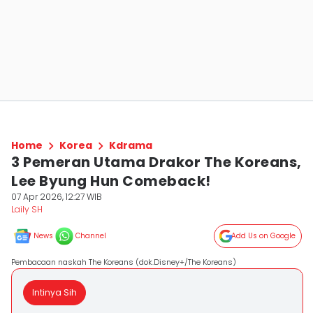
Home
Korea
Kdrama
3 Pemeran Utama Drakor The Koreans,
Lee Byung Hun Comeback!
07 Apr 2026, 12:27 WIB
Laily SH
News
Channel
Add Us on Google
Pembacaan naskah The Koreans (dok.Disney+/The Koreans)
Intinya Sih