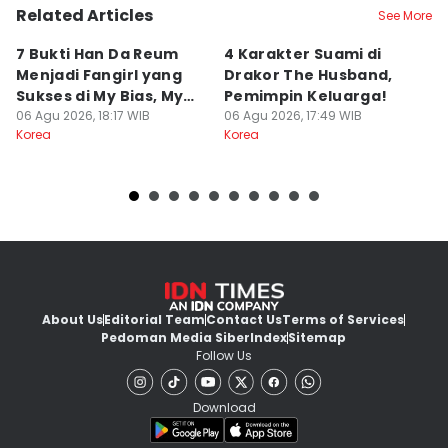
Related Articles
See More
7 Bukti Han Da Reum
4 Karakter Suami di
7
Menjadi Fangirl yang
Drakor The Husband,
Be
Sukses di My Bias, My
Pemimpin Keluarga!
T
Boss
06 Agu 2026, 18:17 WIB
06 Agu 2026, 17:49 WIB
Ki
06
Korea
Korea
Ko
About Us
Editorial Team
Contact Us
Terms of Services
Pedoman Media Siber
Index
Sitemap
Follow Us
Download