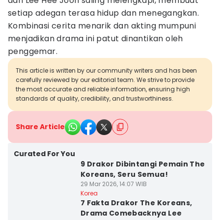
dan Lee Hee Joon saling melengkapi, membuat
setiap adegan terasa hidup dan menegangkan.
Kombinasi cerita menarik dan akting mumpuni
menjadikan drama ini patut dinantikan oleh
penggemar.
This article is written by our community writers and has been
carefully reviewed by our editorial team. We strive to provide
the most accurate and reliable information, ensuring high
standards of quality, credibility, and trustworthiness.
Share Article
Curated For You
9 Drakor Dibintangi Pemain The
Koreans, Seru Semua!
29 Mar 2026, 14:07 WIB
Korea
7 Fakta Drakor The Koreans,
Drama Comebacknya Lee