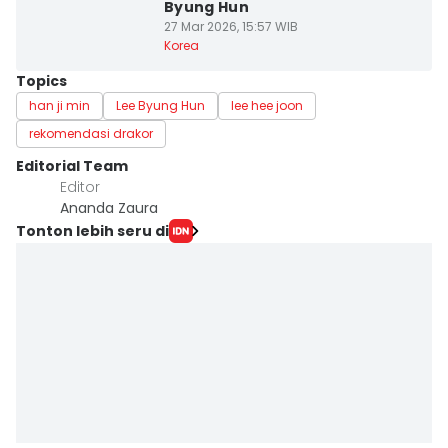
Byung Hun
27 Mar 2026, 15:57 WIB
Korea
Topics
han ji min
Lee Byung Hun
lee hee joon
rekomendasi drakor
Editorial Team
Editor
Ananda Zaura
Tonton lebih seru di