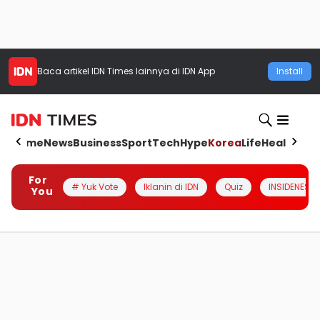
Baca artikel
IDN Times
lainnya di IDN App
Install
Home
News
Business
Sport
Tech
Hype
Korea
Life
Health
Aut
For
# Yuk Vote
Iklanin di IDN
Quiz
INSIDENESIA
You