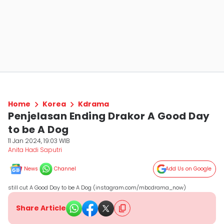
Home
Korea
Kdrama
Penjelasan Ending Drakor A Good Day
to be A Dog
11 Jan 2024, 19:03 WIB
Anita Hadi Saputri
News
Channel
Add Us on Google
still cut A Good Day to be A Dog (instagram.com/mbcdrama_now)
Share Article