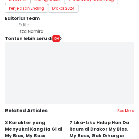
Penjelasan Ending
Drakor 2024
Editorial Team
Editor
Izza Namira
Tonton lebih seru di
Related Articles
See More
3 Karakter yang
7 Lika-Liku Hidup Han Da
7
Menyukai Kang Ha Gi di
Reum di Drakor My Bias,
S
My Bias, My Boss
My Boss, Gak Dihargai
O