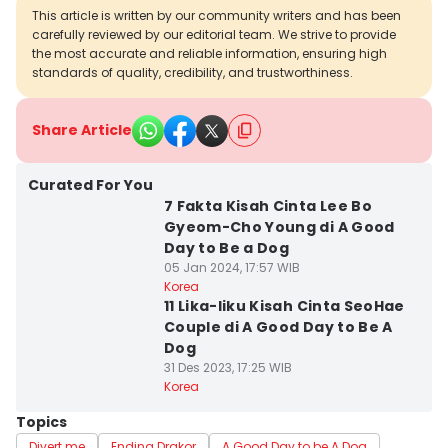
This article is written by our community writers and has been
carefully reviewed by our editorial team. We strive to provide
the most accurate and reliable information, ensuring high
standards of quality, credibility, and trustworthiness.
Share Article
Curated For You
7 Fakta Kisah Cinta Lee Bo
Gyeom-Cho Young di A Good
Day to Be a Dog
05 Jan 2024, 17:57 WIB
Korea
11 Lika-liku Kisah Cinta SeoHae
Couple di A Good Day to Be A
Dog
31 Des 2023, 17:25 WIB
Korea
Topics
Divert me
Ending Drakor
A Good Day to be A Dog