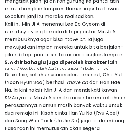
mengajak jalan-jalan roh gunung ke pantai dan
menerbangkan lampion. Namun ia justru tewas
sebelum janji itu mereka realisasikan.
Kali ini, Min Ji A menemui Lee Bo Gyeom di
rumahnya yang berada di tepi pantai. Min Ji A
membujuknya agar bisa
move on
. Ia juga
mewujudkan impian mereka untuk bisa berjalan-
jalan di tepi pantai serta menerbangkan lampion.
5. Akhir bahagia juga diperoleh karakter lain
still cut A Good Day to be A Dog (instagram.com/mbcdrama_now)
Di sisi lain, setahun usai insiden tersebut, Choi Yul
(Yoon Hyun Soo) berhasil
move on
dari Han Hae
Na. Ia kini naksir Min Ji A dan mendekati kawan
SMAnya itu. Min Ji A sendiri masih belum ketahuan
perasaannya. Namun masih banyak waktu untuk
dua remaja ini. Kisah cinta Han Yu Na (Ryu Abel)
dan Song Woo Taek (Jo Jin Se) juga berkembang.
Pasangan ini memutuskan akan segera