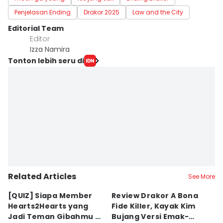
Penjelasan Ending
Drakor 2025
Law and the City
Editorial Team
Editor
Izza Namira
Tonton lebih seru di
Related Articles
See More
[QUIZ] Siapa Member
Review Drakor A Bona
7
Hearts2Hearts yang
Fide Killer, Kayak Kim
H
Jadi Teman Gibahmu di
Bujang Versi Emak-
En