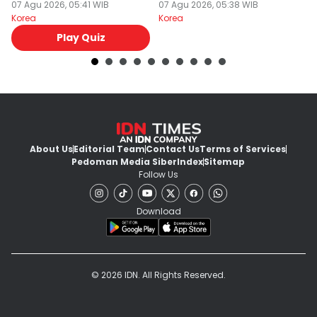
Kelas?
07 Agu 2026, 05:41 WIB
Emak!
07 Agu 2026, 05:38 WIB
2
07
Korea
Korea
Ko
Play Quiz
About Us
Editorial Team
Contact Us
Terms of Services
Pedoman Media Siber
Index
Sitemap
Follow Us
Download
© 2026 IDN. All Rights Reserved.