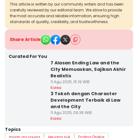
This article is written by our community writers and has been
carefully reviewed by our editorial team. We strive to provide
the most accurate and reliable information, ensuring high
standards of quality, credibility, and trustworthiness.
Share Article
Curated For You
7 Alasan Ending Law and the
City Memuaskan, Sajikan Akhir
Realistis
11 Agu 2025, 15:19 WIB
Korea
3 Tokoh dengan Character
Development Terbaik di Law
and the City
11 Agu 2025, 09:36 WIB
Korea
Topics
moon ga young
lee jong suk
Ending Drakor