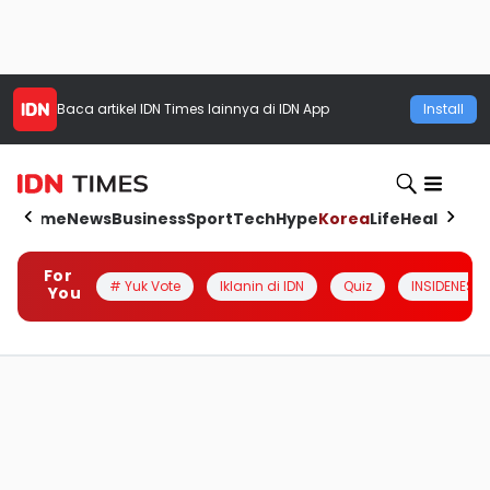
Baca artikel
IDN Times
lainnya di IDN App
Install
Home
News
Business
Sport
Tech
Hype
Korea
Life
Health
Aut
For
# Yuk Vote
Iklanin di IDN
Quiz
INSIDENESIA
You