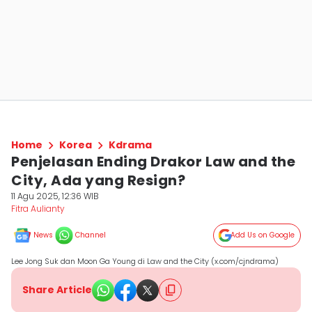
Home
Korea
Kdrama
Penjelasan Ending Drakor Law and the
City, Ada yang Resign?
11 Agu 2025, 12:36 WIB
Fitra Aulianty
News
Channel
Add Us on Google
Lee Jong Suk dan Moon Ga Young di Law and the City (x.com/cjndrama)
Share Article