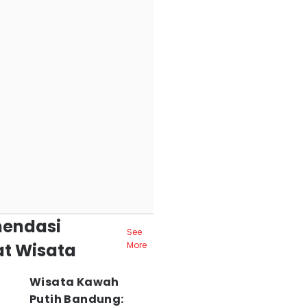
endasi
See
t Wisata
More
Wisata Kawah
Putih Bandung: