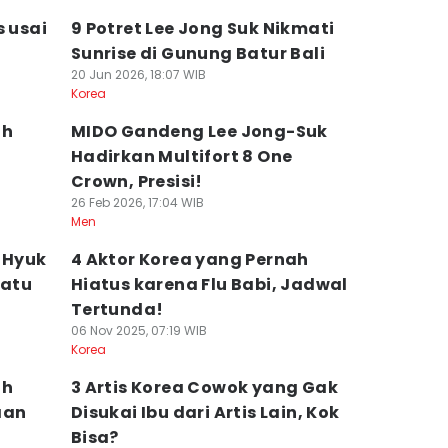
s usai
9 Potret Lee Jong Suk Nikmati
Sunrise di Gunung Batur Bali
20 Jun 2026, 18:07 WIB
Korea
ah
MIDO Gandeng Lee Jong-Suk
Hadirkan Multifort 8 One
Crown, Presisi!
26 Feb 2026, 17:04 WIB
Men
 Hyuk
4 Aktor Korea yang Pernah
Satu
Hiatus karena Flu Babi, Jadwal
Tertunda!
06 Nov 2025, 07:19 WIB
Korea
ah
3 Artis Korea Cowok yang Gak
aan
Disukai Ibu dari Artis Lain, Kok
Bisa?