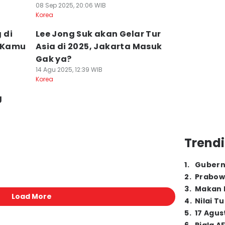
08 Sep 2025, 20:06 WIB
Korea
 di
Lee Jong Suk akan Gelar Tur
, Kamu
Asia di 2025, Jakarta Masuk
Gak ya?
14 Agu 2025, 12:39 WIB
Korea
g
Trendi
1
.
Gubern
2
.
Prabow
3
.
Makan B
Load More
4
.
Nilai T
5
.
17 Agus