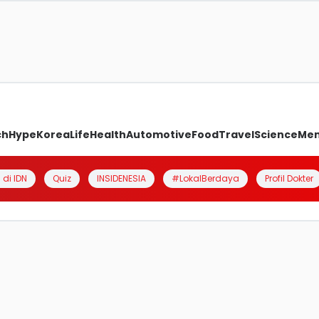
ch
Hype
Korea
Life
Health
Automotive
Food
Travel
Science
Me
 di IDN
Quiz
INSIDENESIA
#LokalBerdaya
Profil Dokter