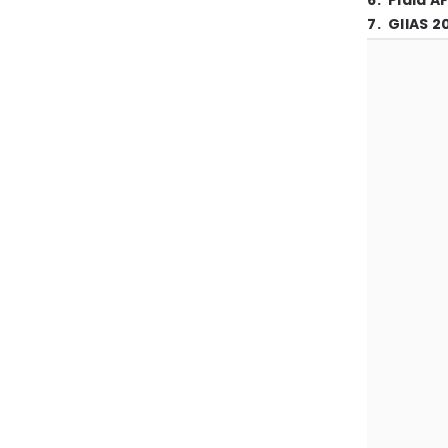
6
.
Piala A
7
.
GIIAS 2