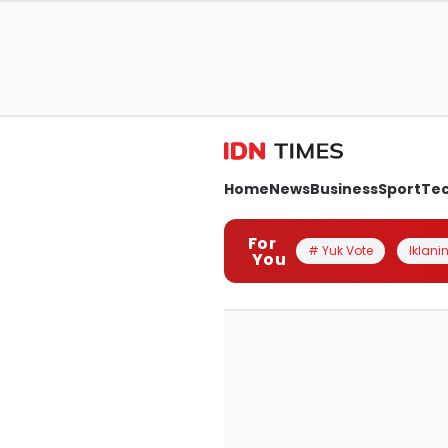
Home
News
Business
Sport
Te
For
# Yuk Vote
Iklanin
You