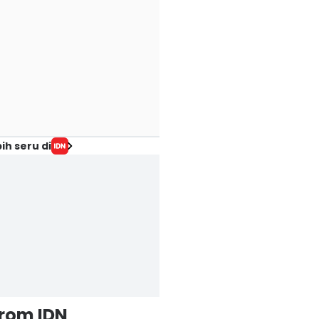
ih seru di
from IDN