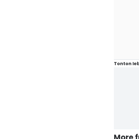
Tonton leb
More 