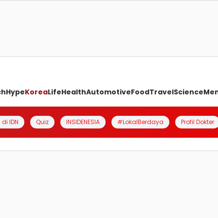
ch
Hype
Korea
Life
Health
Automotive
Food
Travel
Science
Me
 di IDN
Quiz
INSIDENESIA
#LokalBerdaya
Profil Dokter