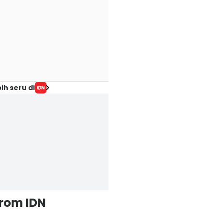
ih seru di
from IDN