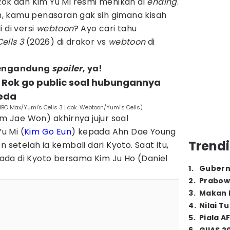
Rok dan Kim Yu Mi resmi menikah di
ending
.
, kamu penasaran gak sih gimana kisah
 di versi
webtoon
? Ayo cari tahu
Cells 3
(2026) di drakor vs
webtoon
di
 mengandung
spoiler
, ya!
on Rok go public soal hubungannya
eda
HBO Max/Yumi's Cells 3 | dok. Webtoon/Yumi's Cells)
im Jae Won) akhirnya jujur soal
u Mi (
Kim Go Eun
) kepada Ahn Dae Young
Trendi
n setelah ia kembali dari Kyoto. Saat itu,
da di Kyoto bersama Kim Ju Ho (Daniel
1
.
Gubern
2
.
Prabow
3
.
Makan B
4
.
Nilai T
5
.
Piala A