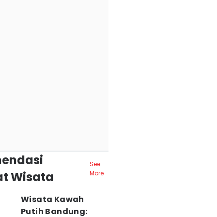
endasi
See
t Wisata
More
Wisata Kawah
Putih Bandung: