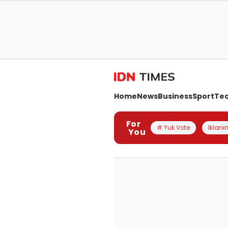
Home
News
Business
Sport
Te
For
# Yuk Vote
Iklanin
You