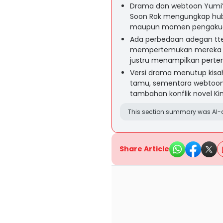
Drama dan webtoon Yumi’s
Soon Rok mengungkap hubu
maupun momen pengaku
Ada perbedaan adegan tteo
mempertemukan mereka de
justru menampilkan perte
Versi drama menutup kisa
tamu, sementara webtoon 
tambahan konflik novel Kim
This section summary was AI-a
Share Article