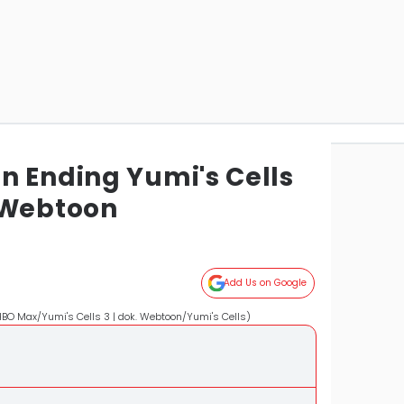
n Ending Yumi's Cells
 Webtoon
Add Us on Google
HBO Max/Yumi's Cells 3 | dok. Webtoon/Yumi's Cells)