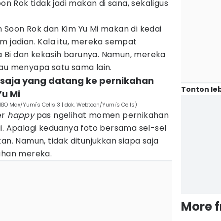
oon Rok tidak jadi makan di sana, sekaligus
in Soon Rok dan Kim Yu Mi makan di kedai
m jadian. Kala itu, mereka sempat
 Bi dan kekasih barunya. Namun, mereka
tau menyapa satu sama lain.
a saja yang datang ke pernikahan
Tonton leb
Yu Mi
HBO Max/Yumi's Cells 3 | dok. Webtoon/Yumi's Cells)
er
happy
pas ngelihat momen pernikahan
i. Apalagi keduanya foto bersama sel-sel
 Namun, tidak ditunjukkan siapa saja
kahan mereka.
More 