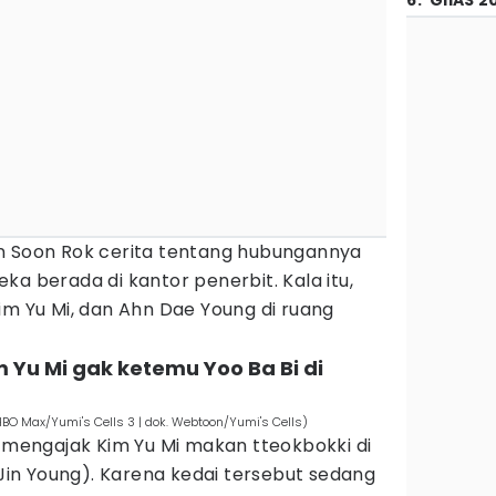
6
.
GIIAS 2
in Soon Rok cerita tentang hubungannya
ka berada di kantor penerbit. Kala itu,
im Yu Mi, dan Ahn Dae Young di ruang
m Yu Mi gak ketemu Yoo Ba Bi di
HBO Max/Yumi's Cells 3 | dok. Webtoon/Yumi's Cells)
k mengajak Kim Yu Mi makan tteokbokki di
(Jin Young). Karena kedai tersebut sedang