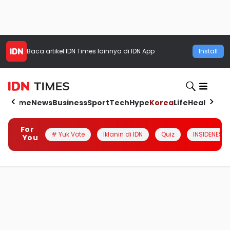
Baca artikel
IDN Times
lainnya di IDN App
Install
Home
News
Business
Sport
Tech
Hype
Korea
Life
Health
Aut
For
# Yuk Vote
Iklanin di IDN
Quiz
INSIDENESIA
You