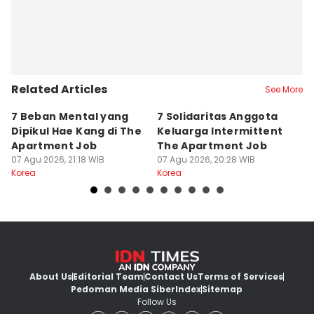
Related Articles
See More
7 Beban Mental yang
7 Solidaritas Anggota
3
Dipikul Hae Kang di The
Keluarga Intermittent
B
Apartment Job
The Apartment Job
T
07 Agu 2026, 21:18 WIB
07 Agu 2026, 20:28 WIB
07
Korea
Korea
Ko
About Us
Editorial Team
Contact Us
Terms of Services
Pedoman Media Siber
Index
Sitemap
Follow Us