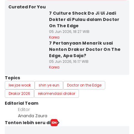
Curated For You
7 Culture Shock Do Ji Ui Jadi
Dokter di Pulau dalam Doctor
On The Edge
05 Jun 2026, 18:27 WIB
Korea
7 Pertanyaan Menarik usai
Nonton Drakor Doctor On The
Edge, Apa Saja?
05 Jun 2026, 16:17 WIB
Korea
Topics
lee jae wook
shin ye eun
Doctor on the Edge
Drakor 2026
rekomendasi drakor
Editorial Team
Editor
Ananda Zaura
Tonton lebih seru di