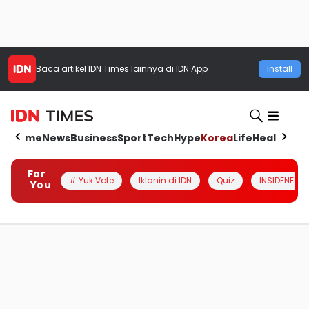
Baca artikel
IDN Times
lainnya di IDN App
Install
Home
News
Business
Sport
Tech
Hype
Korea
Life
Health
Aut
For
# Yuk Vote
Iklanin di IDN
Quiz
INSIDENESIA
You