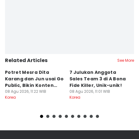
Related Articles
See More
Potret Mesra Dita
7 Julukan Anggota
7 
Karang dan Jun usai Go
Sales Team 3 di A Bona
B
Public, Bikin Konten
Fide Killer, Unik-unik!
B
Bareng!
08 Agu 2026, 11:22 WIB
08 Agu 2026, 11:01 WIB
08
Korea
Korea
Ko