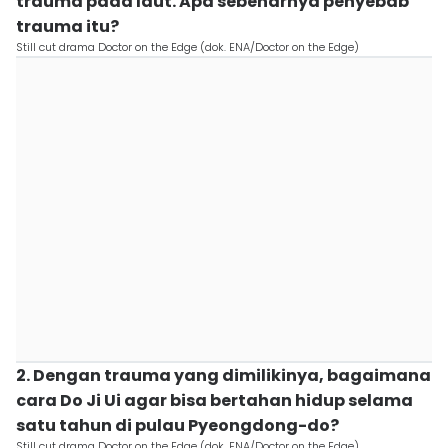
trauma pada laut. Apa sebenarnya penyebab
trauma itu?
Still cut drama Doctor on the Edge (dok. ENA/Doctor on the Edge)
2. Dengan trauma yang dimilikinya, bagaimana
cara Do Ji Ui agar bisa bertahan hidup selama
satu tahun di pulau Pyeongdong-do?
Still cut drama Doctor on the Edge (dok. ENA/Doctor on the Edge)