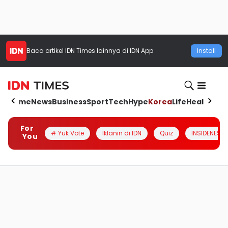
Baca artikel
IDN Times
lainnya di IDN App
Install
Home
News
Business
Sport
Tech
Hype
Korea
Life
Health
Aut
For
# Yuk Vote
Iklanin di IDN
Quiz
INSIDENESIA
You