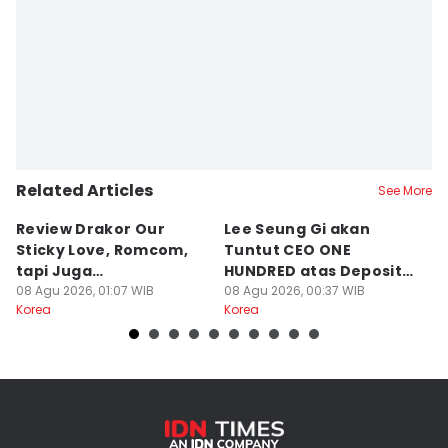
Related Articles
See More
Review Drakor Our
Lee Seung Gi akan
Te
Sticky Love, Romcom,
Tuntut CEO ONE
G
tapi Juga
HUNDRED atas Deposit
B
Menegangkan!
08 Agu 2026, 01:07 WIB
Rumah Rp132 M
08 Agu 2026, 00:37 WIB
Ki
07
Korea
Korea
Ko