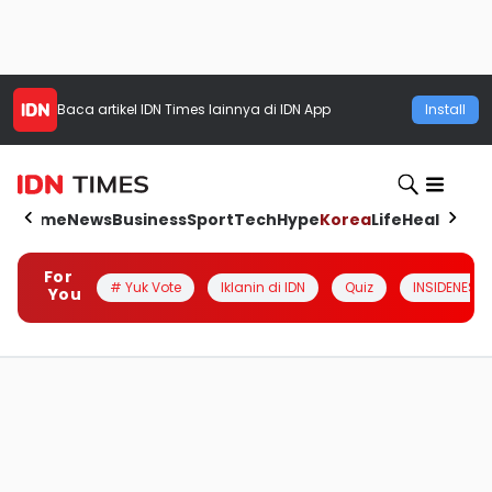
Baca artikel
IDN Times
lainnya di IDN App
Install
Home
News
Business
Sport
Tech
Hype
Korea
Life
Health
Aut
For
# Yuk Vote
Iklanin di IDN
Quiz
INSIDENESIA
You