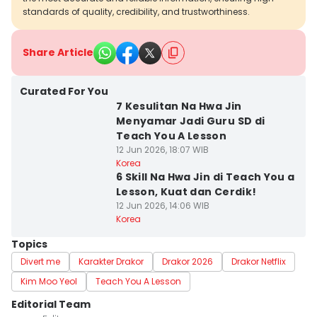
standards of quality, credibility, and trustworthiness.
Share Article
Curated For You
7 Kesulitan Na Hwa Jin
Menyamar Jadi Guru SD di
Teach You A Lesson
12 Jun 2026, 18:07 WIB
Korea
6 Skill Na Hwa Jin di Teach You a
Lesson, Kuat dan Cerdik!
12 Jun 2026, 14:06 WIB
Korea
Topics
Divert me
Karakter Drakor
Drakor 2026
Drakor Netflix
Kim Moo Yeol
Teach You A Lesson
Editorial Team