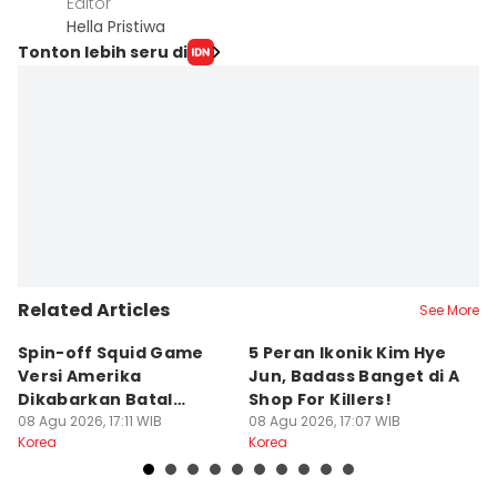
Editor
Hella Pristiwa
Tonton lebih seru di
Related Articles
See More
Spin-off Squid Game
5 Peran Ikonik Kim Hye
7
Versi Amerika
Jun, Badass Banget di A
H
Dikabarkan Batal
Shop For Killers!
Y
Dibuat, Kenapa?
08 Agu 2026, 17:11 WIB
08 Agu 2026, 17:07 WIB
08
Korea
Korea
Ko