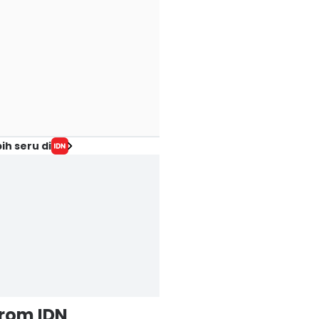
ih seru di
from IDN