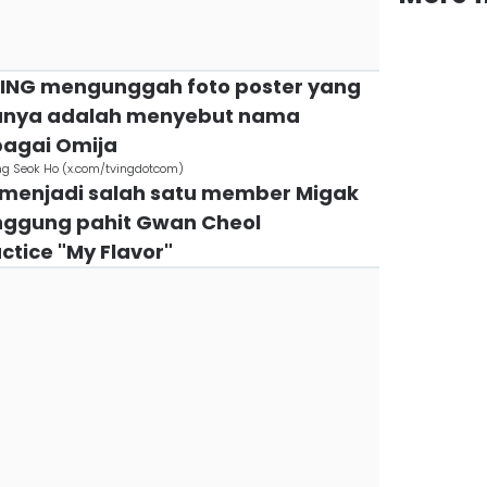
TVING mengunggah foto poster yang
tunya adalah menyebut nama
bagai Omija
ng Seok Ho (x.com/tvingdotcom)
 menjadi salah satu member Migak
ggung pahit Gwan Cheol
tice "My Flavor"