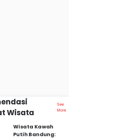
endasi
See
t Wisata
More
Wisata Kawah
Putih Bandung: