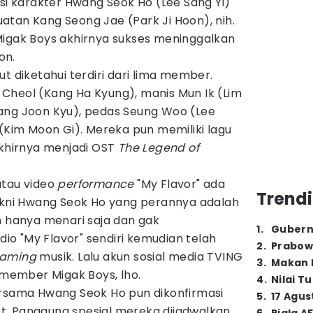
asi karakter Hwang Seok Ho (Lee Sang Yi)
tan Kang Seong Jae (Park Ji Hoon), nih.
Migak Boys akhirnya sukses meninggalkan
on.
t diketahui terdiri dari lima member.
Cheol (Kang Ha Kyung), manis Mun Ik (Lim
ang Joon Kyu), pedas Seung Woo (Lee
 (Kim Moon Gi). Mereka pun memiliki lagu
akhirnya menjadi OST
The Legend of
atau video
performance
"My Flavor" ada
Trendi
ni Hwang Seok Ho yang perannya adalah
n hanya menari saja dan gak
1
.
Gubern
o "My Flavor" sendiri kemudian telah
2
.
Prabow
eaming
musik. Lalu akun sosial media TVING
3
.
Makan B
member Migak Boys, lho.
4
.
Nilai T
ersama Hwang Seok Ho pun dikonfirmasi
5
.
17 Agus
. Panggung spesial mereka dijadwalkan