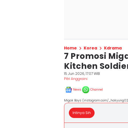
Home
Korea
Kdrama
7 Promosi Mig
Kitchen Soldie
15 Jun 2026, 17:07 WIB
Pitri Anggraini
News
Channel
Migak Boys (instagram.com/_hakyung0
Intinya Sih