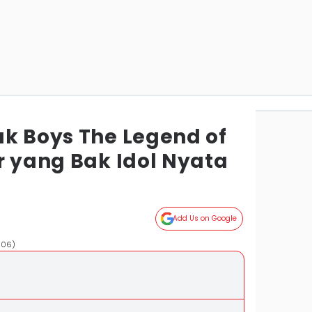
ak Boys The Legend of
r yang Bak Idol Nyata
Add Us on Google
206)