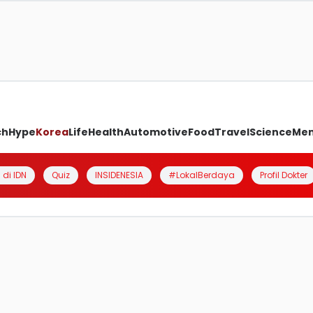
ch
Hype
Korea
Life
Health
Automotive
Food
Travel
Science
Me
 di IDN
Quiz
INSIDENESIA
#LokalBerdaya
Profil Dokter