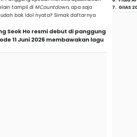
6
.
Piala A
elain tampil di
MCountdown
, apa saja
7
.
GIIAS 2
 sudah bak idol nyata? Simak daftarnya
ang Seok Ho resmi debut di panggung
ode 11 Juni 2026 membawakan lagu