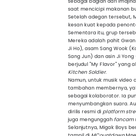
sebagai bagian dari imajin
saat mencicipi makanan bua
Setelah adegan tersebut, 
kesan kuat kepada penont
Sementara itu, grup tersebu
Mereka adalah pahit Gwan 
Ji Ho), asam Sang Wook (K
Sang Jun) dan asin Ji Yong
berjudul "My Flavor" yang 
Kitchen Soldier
.
Namun, untuk musik video 
tambahan membernya, yak
sebagai kolaborator. Ia pu
menyumbangkan suara. Audi
dirilis resmi di
platform str
juga mengunggah
fancam
Selanjutnya, Migak Boys b
tampil di
MCountdown
Mnet