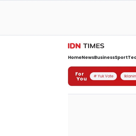
Home
News
Business
Sport
Te
For
# Yuk Vote
Iklanin
You