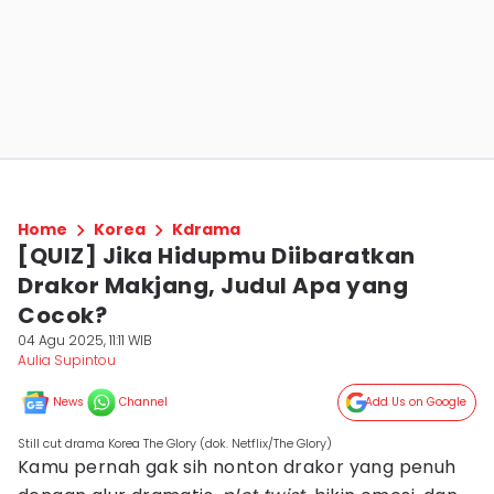
Home
Korea
Kdrama
[QUIZ] Jika Hidupmu Diibaratkan
Drakor Makjang, Judul Apa yang
Cocok?
04 Agu 2025, 11:11 WIB
Aulia Supintou
News
Channel
Add Us on Google
Still cut drama Korea The Glory (dok. Netflix/The Glory)
Kamu pernah gak sih nonton drakor yang penuh