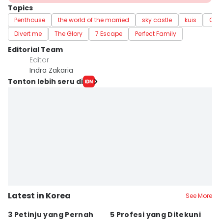
Topics
Penthouse
the world of the married
sky castle
kuis
Qui
Divert me
The Glory
7 Escape
Perfect Family
Editorial Team
Editor
Indra Zakaria
Tonton lebih seru di
Latest in Korea
See More
3 Petinju yang Pernah
5 Profesi yang Ditekuni
K