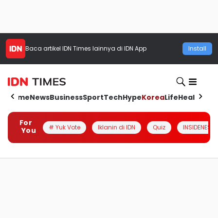
Baca artikel
IDN Times
lainnya di IDN App
Install
Home
News
Business
Sport
Tech
Hype
Korea
Life
Health
Aut
For
# Yuk Vote
Iklanin di IDN
Quiz
INSIDENESIA
You