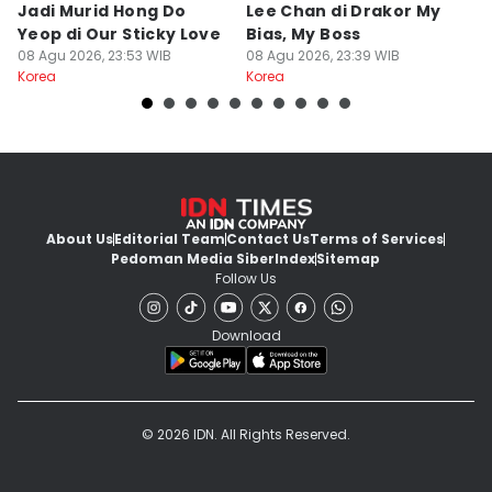
Jadi Murid Hong Do
Lee Chan di Drakor My
B
Yeop di Our Sticky Love
Bias, My Boss
M
08 Agu 2026, 23:53 WIB
08 Agu 2026, 23:39 WIB
fo
08
Korea
Korea
Ko
About Us
Editorial Team
Contact Us
Terms of Services
Pedoman Media Siber
Index
Sitemap
Follow Us
Download
© 2026 IDN. All Rights Reserved.