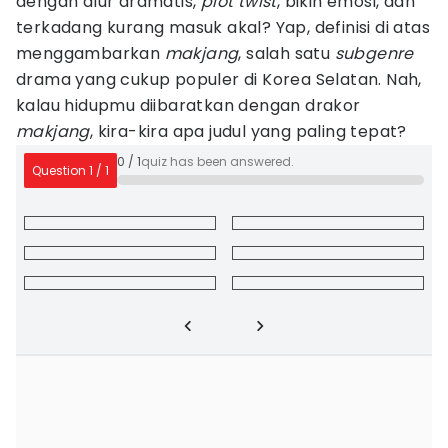
dengan alur dramatis,
plot twist
, bikin emosi, dan
terkadang kurang masuk akal? Yap, definisi di atas
menggambarkan
makjang
, salah satu
subgenre
drama yang cukup populer di Korea Selatan. Nah,
kalau hidupmu diibaratkan dengan drakor
makjang
, kira-kira apa judul yang paling tepat?
0
/
1
quiz has been answered.
Question
1
/
1