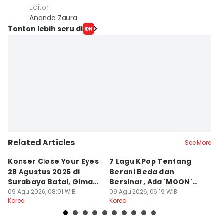
Editor
Ananda Zaura
Tonton lebih seru di
Related Articles
See More
⁠Konser Close Your Eyes
7 Lagu KPop Tentang
Li
28 Agustus 2026 di
Berani Beda dan
J
Surabaya Batal, Gimana
Bersinar, Ada 'MOON'
O
Jakarta?
09 Agu 2026, 08:01 WIB
BABYMONSTER
09 Agu 2026, 06:19 WIB
09
Korea
Korea
Ko