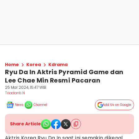
Home
Korea
Kdrama
Ryu Da In Aktris Pyramid Game dan
Lee Chae Min Resmi Pacaran
25 Mar 2024, 15:47 WIB
Triadanti N
News
Channel
Add Us on Google
Share Article
Aktris Korea Ryu Da In saat ini semakin dikenal