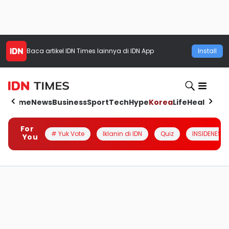
Baca artikel
IDN Times
lainnya di IDN App
Install
Home
News
Business
Sport
Tech
Hype
Korea
Life
Health
Aut
For
# Yuk Vote
Iklanin di IDN
Quiz
INSIDENESIA
You