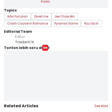
Korea
Topics
Artis Pacaran
Divert me
Lee Chae Min
Crash Course in Romance
Pyramid Game
Ryu Da In
Editorial Team
Editor
Triadanti N
Tonton lebih seru di
Related Articles
See More