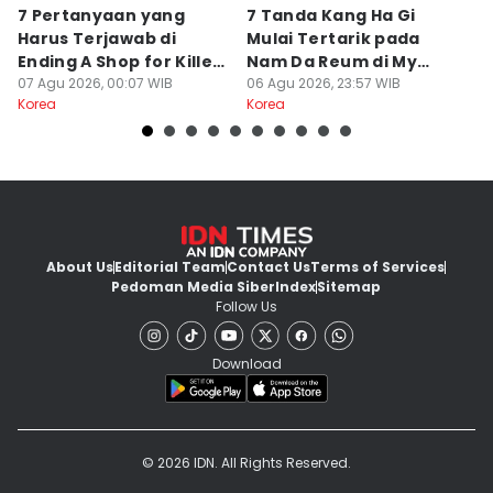
7 Pertanyaan yang
7 Tanda Kang Ha Gi
3
Harus Terjawab di
Mulai Tertarik pada
N
Ending A Shop for Killers
Nam Da Reum di My
H
2
07 Agu 2026, 00:07 WIB
Bias, My Boss
06 Agu 2026, 23:57 WIB
S
06
Korea
Korea
Ko
About Us
Editorial Team
Contact Us
Terms of Services
Pedoman Media Siber
Index
Sitemap
Follow Us
Download
© 2026 IDN. All Rights Reserved.