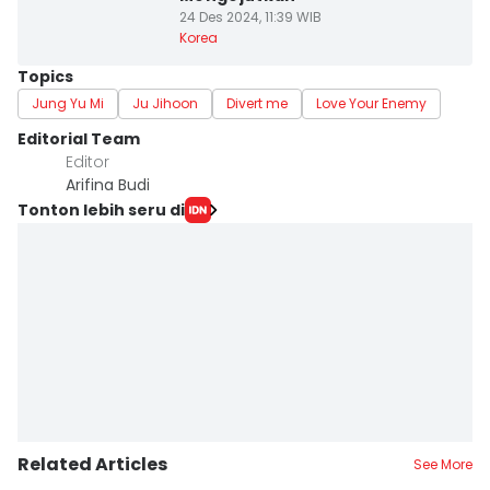
24 Des 2024, 11:39 WIB
Korea
Topics
Jung Yu Mi
Ju Jihoon
Divert me
Love Your Enemy
Editorial Team
Editor
Arifina Budi
Tonton lebih seru di
Related Articles
See More