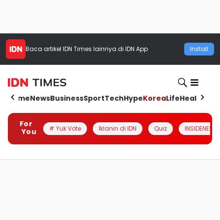
Baca artikel
IDN Times
lainnya di IDN App
Install
Home
News
Business
Sport
Tech
Hype
Korea
Life
Health
Aut
For
# Yuk Vote
Iklanin di IDN
Quiz
INSIDENESIA
You