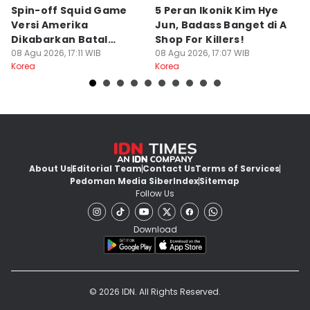
Spin-off Squid Game
5 Peran Ikonik Kim Hye
7
Versi Amerika
Jun, Badass Banget di A
H
Dikabarkan Batal
Shop For Killers!
Y
Dibuat, Kenapa?
08 Agu 2026, 17:11 WIB
08 Agu 2026, 17:07 WIB
08
Korea
Korea
Ko
About Us
Editorial Team
Contact Us
Terms of Services
Pedoman Media Siber
Index
Sitemap
Follow Us
Download
© 2026 IDN. All Rights Reserved.