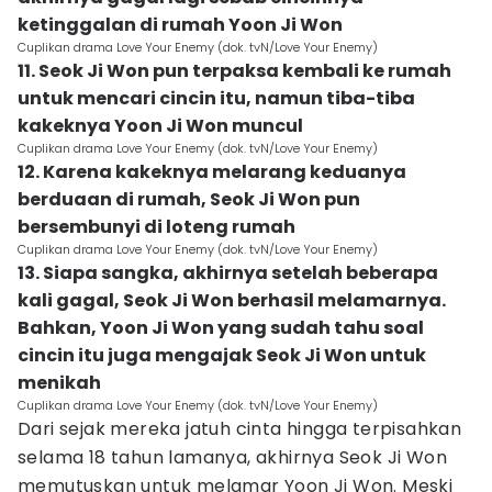
ketinggalan di rumah Yoon Ji Won
Cuplikan drama Love Your Enemy (dok. tvN/Love Your Enemy)
11. Seok Ji Won pun terpaksa kembali ke rumah
untuk mencari cincin itu, namun tiba-tiba
kakeknya Yoon Ji Won muncul
Cuplikan drama Love Your Enemy (dok. tvN/Love Your Enemy)
12. Karena kakeknya melarang keduanya
berduaan di rumah, Seok Ji Won pun
bersembunyi di loteng rumah
Cuplikan drama Love Your Enemy (dok. tvN/Love Your Enemy)
13. Siapa sangka, akhirnya setelah beberapa
kali gagal, Seok Ji Won berhasil melamarnya.
Bahkan, Yoon Ji Won yang sudah tahu soal
cincin itu juga mengajak Seok Ji Won untuk
menikah
Cuplikan drama Love Your Enemy (dok. tvN/Love Your Enemy)
Dari sejak mereka jatuh cinta hingga terpisahkan
selama 18 tahun lamanya, akhirnya Seok Ji Won
memutuskan untuk melamar Yoon Ji Won. Meski