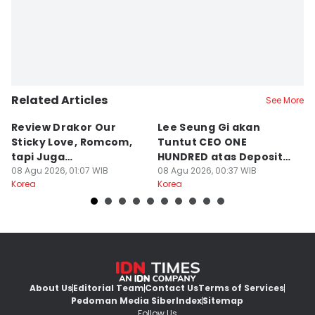
Related Articles
See More
Review Drakor Our
Lee Seung Gi akan
Te
Sticky Love, Romcom,
Tuntut CEO ONE
G
tapi Juga
HUNDRED atas Deposit
B
Menegangkan!
08 Agu 2026, 01:07 WIB
Rumah Rp132 M
08 Agu 2026, 00:37 WIB
Ki
07
Korea
Korea
Ko
About Us
Editorial Team
Contact Us
Terms of Services
Pedoman Media Siber
Index
Sitemap
Follow Us