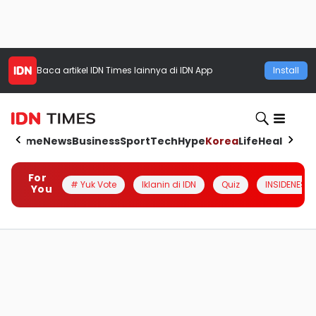
Baca artikel
IDN Times
lainnya di IDN App
Install
Home
News
Business
Sport
Tech
Hype
Korea
Life
Health
Aut
For
# Yuk Vote
Iklanin di IDN
Quiz
INSIDENESIA
You