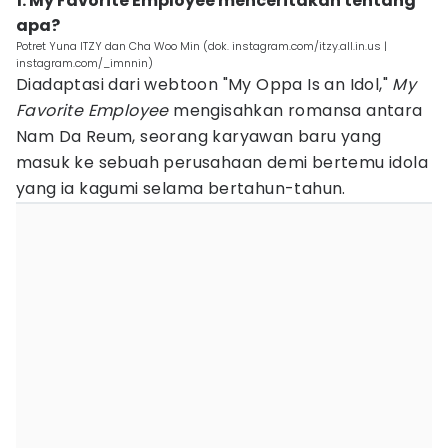
1. My Favorite Employee menceritakan tentang
apa?
Potret Yuna ITZY dan Cha Woo Min (dok. instagram.com/itzy.all.in.us |
instagram.com/_imnnin)
Diadaptasi dari webtoon "My Oppa Is an Idol,"
My
Favorite Employee
mengisahkan romansa antara
Nam Da Reum, seorang karyawan baru yang
masuk ke sebuah perusahaan demi bertemu idola
yang ia kagumi selama bertahun-tahun.