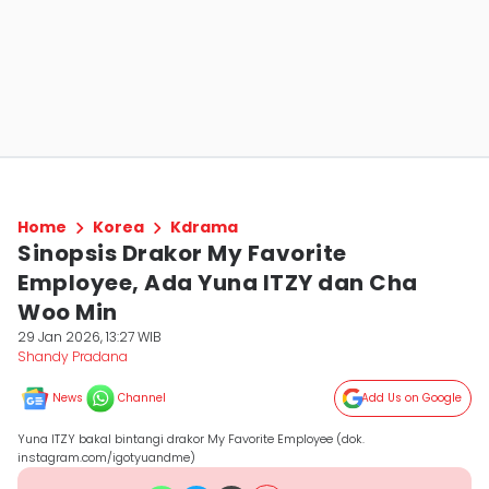
Home
Korea
Kdrama
Sinopsis Drakor My Favorite
Employee, Ada Yuna ITZY dan Cha
Woo Min
29 Jan 2026, 13:27 WIB
Shandy Pradana
News
Channel
Add Us on Google
Yuna ITZY bakal bintangi drakor My Favorite Employee (dok.
instagram.com/igotyuandme)