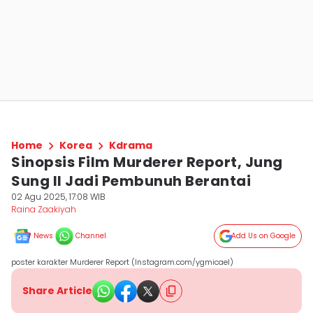
Home
Korea
Kdrama
Sinopsis Film Murderer Report, Jung
Sung Il Jadi Pembunuh Berantai
02 Agu 2025, 17:08 WIB
Raina Zaakiyah
News
Channel
Add Us on Google
poster karakter Murderer Report (Instagram.com/ygmicael)
Share Article