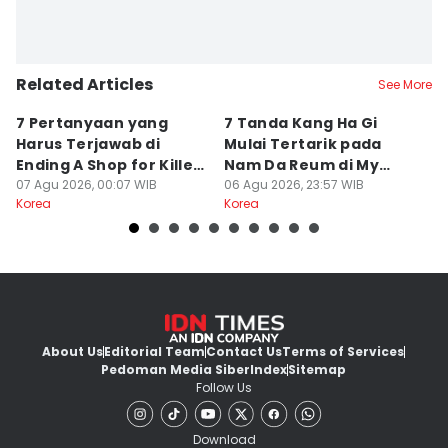
Related Articles
See More
7 Pertanyaan yang
7 Tanda Kang Ha Gi
3
Harus Terjawab di
Mulai Tertarik pada
N
Ending A Shop for Killers
Nam Da Reum di My
H
2
07 Agu 2026, 00:07 WIB
Bias, My Boss
06 Agu 2026, 23:57 WIB
S
06
Korea
Korea
Ko
About Us
Editorial Team
Contact Us
Terms of Services
Pedoman Media Siber
Index
Sitemap
Follow Us
Download