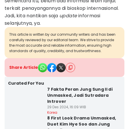
Sementara itu, belum ada informasi lebih lanjut
terkait penayangannya di bioskop internasional.
Jadi, kita nantikan saja
update
informasi
selanjutnya, ya.
This article is written by our community writers and has been
carefully reviewed by our editorial team. We strive to provide
the most accurate and reliable information, ensuring high
standards of quality, credibility, and trustworthiness.
Share Article
Curated For You
7 Fakta Peran Jung Sung Il di
Unmasked, Jadi Sutradara
Introver
29 Des 2024, 16:09 WIB
Korea
8 First Look Drama Unmasked,
Duet Kim Hye Soo dan Jung