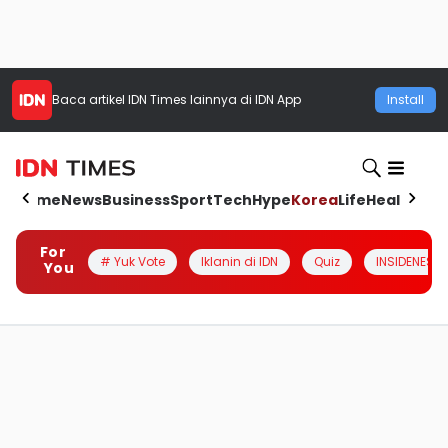
Baca artikel
IDN Times
lainnya di IDN App
Install
Home
News
Business
Sport
Tech
Hype
Korea
Life
Health
Aut
For
# Yuk Vote
Iklanin di IDN
Quiz
INSIDENESIA
You